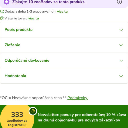
Získajte 10 zooBodov za tento produkt.
Dodacia doba 1-3 pracovných dní
viac tu
Vrátenie tovaru
viac tu
Popis produktu
Zloženie
Odporúčané dávkovanie
Hodnotenia
*OC = Nezáväzne odporúčaná cena **
Podmienky.
333
Newsletter: ponuky pre odberateľov; 10 % zľava
na druhú objednávku pre nových zákazníkov
zooBodov za
registráciu!