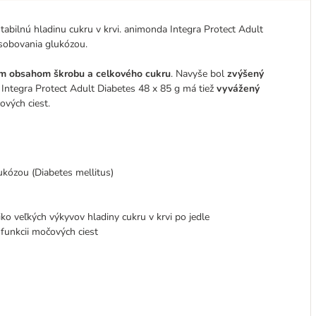
abilnú hladinu cukru v krvi. animonda Integra Protect Adult
ásobovania glukózou.
ym obsahom škrobu a celkového cukru
. Navyše bol
zvýšený
 Integra Protect Adult Diabetes 48 x 85 g má tiež
vyvážený
ových ciest.
kózou (Diabetes mellitus)
iko veľkých výkyvov hladiny cukru v krvi po jedle
 funkcii močových ciest