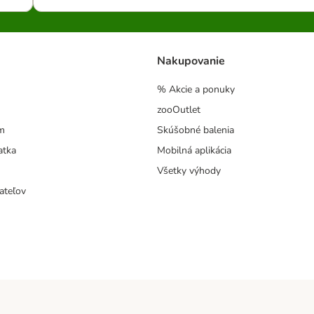
Nakupovanie
% Akcie a ponuky
zooOutlet
m
Skúšobné balenia
atka
Mobilná aplikácia
Všetky výhody
ateľov