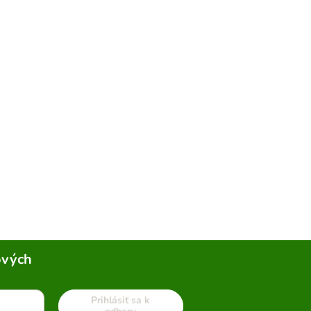
ových
Prihlásiť sa k