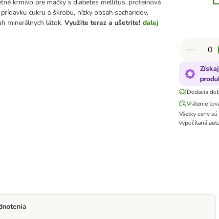
tné krmivo pre mačky s diabetes mellitus, proteínová
 prídavku cukru a škrobu, nízky obsah sacharidov,
h minerálnych látok.
Využite teraz a ušetrite!
ďalej
Získa
produ
Dodacia dob
Vrátenie tov
Všetky ceny sú
vypočítaná aut
dnotenia