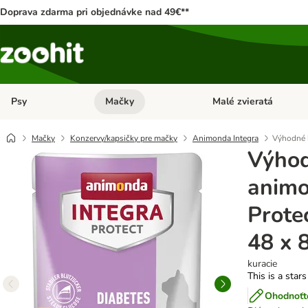
Doprava zdarma pri objednávke nad 49€**
Psy
Mačky
Malé zvieratá
Otvoriť menu: Psy
Otvoriť menu: Mačky
Mačky
Konzervy/kapsičky pre mačky
Animonda Integra
Výhodné b
Výhod
animo
Prote
48 x 
kuracie
This is a stars
Ohodnoťte