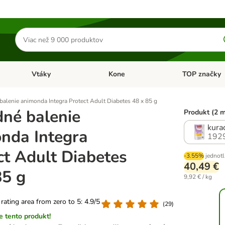
Hľadať
produkty
Vtáky
Kone
TOP značky
Otvoriť menu: Malé zvieratá
Otvoriť menu: Vtáky
Otvoriť menu: 
alenie animonda Integra Protect Adult Diabetes 48 x 85 g
né balenie
Produkt (2 
kura
nda Integra
192
ct Adult Diabetes
-3.55%
jednotl
40,49 €
85 g
9,92 € / kg
 rating area from zero to 5: 4.9/5
(
29
)
 tento produkt!