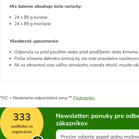
Mix balenie obsahuje tieto varianty:
24 x 85 g kuracie
24 x 85 g morčacie
Všeobecné upozornenia:
Odporúča sa pred použitím alebo pred predĺžením doby kŕmenia v
Počas kŕmenia diétneho krmiva by ste mali pravidelne navštevova
Ak sa zdravotný stav vášho domáceho zvieraťa zhorší, musíte ok
*OC = Nezáväzne odporúčaná cena **
Podmienky.
333
Newsletter: ponuky pre odbe
zákazníkov
zooBodov za
registráciu!
Prosím vyberte aspoň jednu možno