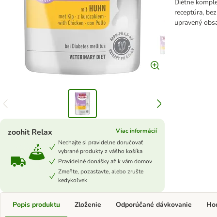
Diétne komple
receptúra, bez
upravený obsa
zoohit Relax
Viac informácií
Nechajte si pravidelne doručovať
vybrané produkty z vášho košíka
Pravidelné donášky až k vám domov
Zmeňte, pozastavte, alebo zrušte
kedykoľvek
Popis produktu
Zloženie
Odporúčané dávkovanie
Ho