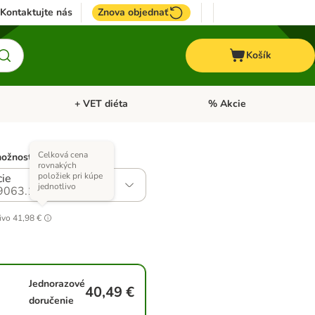
Kontaktujte nás
Znova objednať
Košík
+ VET diéta
% Akcie
Kone
Otvoriť menu: TOP značky
Otvoriť menu: + VET diéta
Celková cena
možností)
rovnakých
položiek pri kúpe
cie
jednotlivo
9063.1
ivo
41,98 €
Jednorazové
40,49 €
doručenie