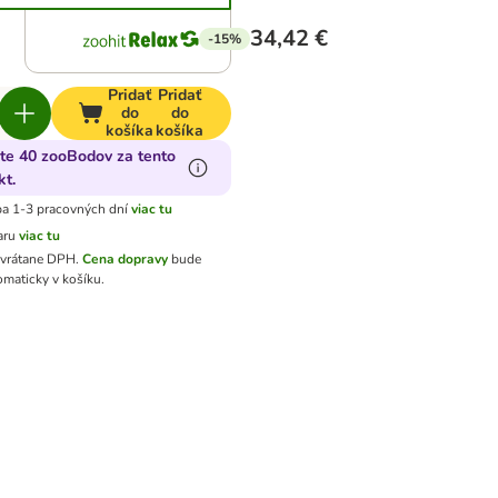
34,42 €
-15%
Pridať
Pridať
do
do
košíka
košíka
jte 40 zooBodov za tento
kt.
a 1-3 pracovných dní
viac tu
aru
viac tu
 vrátane DPH
.
Cena dopravy
bude
omaticky v košíku.