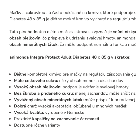
Mačky s cukrovkou sú často odkázané na krmivo, ktoré podporuje st
Diabetes 48 x 85 g je diétne mokré krmivo vyvinuté na reguláciu z
Táto plnohodnotná diétna mačacia strava sa vyznačuje
veľmi nízk
obsah bielkovín
, čo prispieva k udržaniu svalovej hmoty. animonda
obsah minerálnych látok
, čo môže podporiť normálnu funkciu moč
animonda Integra Protect Adult Diabetes 48 x 85 g v skratke:
Diétne kompletné krmivo pre mačky na reguláciu zásobovania glu
Málo celkového cukru:
nízky obsah mono- a disacharidov
Vysoký obsah bielkovín:
podporuje udržanie svalovej hmoty
Bez škrobu a pridaného cukru:
menej sacharidov, môže znížiť riz
Vyvážený obsah minerálnych látok:
môže prispieť k prirodzenej
Dobrá chuť:
vysoká akceptácia, obľúbené u mnohých mačiek
Vysoká kvalita:
vyrobené v Nemecku
Praktické
kapsičky na zachovanie čerstvosti
Dostupné rôzne varianty