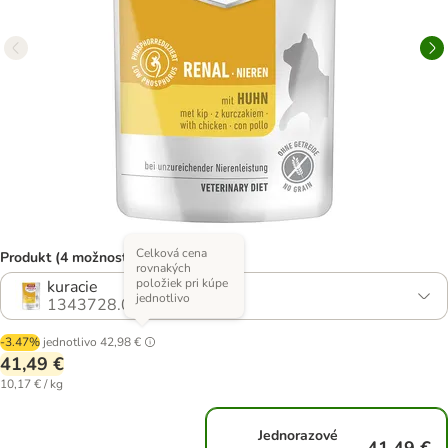
Celková cena
Produkt (4 možností)
rovnakých
položiek pri kúpe
kuracie
jednotlivo
1343728.0
-3.47%
jednotlivo
42,98 €
41,49 €
10,17 € / kg
Jednorazové