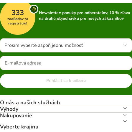
333
Newsletter: ponuky pre odberateľov; 10 % zľava
na druhú objednávku pre nových zákazníkov
zooBodov za
registráciu!
Prosím vyberte aspoň jednu možnosť
Prihlásiť sa k odberu
O nás a našich službách
Výhody
Nakupovanie
Vyberte krajinu