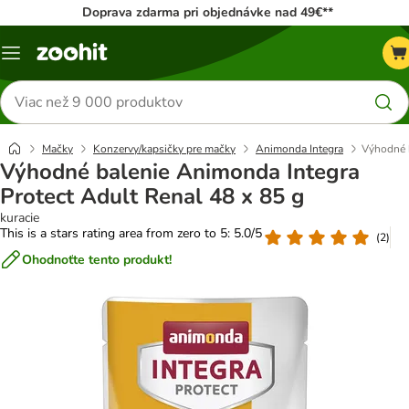
Doprava zdarma pri objednávke nad 49€**
Kategórie
Hľadať
produkty
Mačky
Konzervy/kapsičky pre mačky
Animonda Integra
Výhodné b
Výhodné balenie Animonda Integra
Protect Adult Renal 48 x 85 g
kuracie
This is a stars rating area from zero to 5: 5.0/5
(
2
)
Ohodnoťte tento produkt!