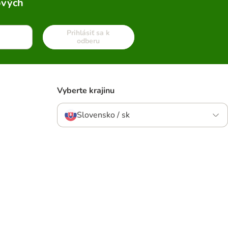
ových
Prihlásiť sa k
odberu
Vyberte krajinu
Slovensko / sk