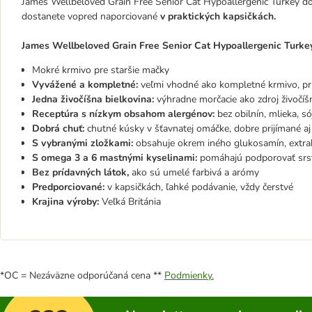
James Wellbeloved Grain Free Senior Cat Hypoallergenic Turkey d
dostanete vopred naporciované
v praktických kapsičkách.
James Wellbeloved Grain Free Senior Cat Hypoallergenic Turkey 
Mokré krmivo pre staršie mačky
Vyvážené a kompletné:
veľmi vhodné ako kompletné krmivo, pr
Jedna živočíšna bielkovina:
výhradne morčacie ako zdroj živočíš
Receptúra s nízkym obsahom alergénov:
bez obilnín, mlieka, s
Dobrá chuť:
chutné kúsky v šťavnatej omáčke, dobre prijímané 
S vybranými zložkami:
obsahuje okrem iného glukosamín, extrakt
S omega 3 a 6 mastnými kyselinami:
pomáhajú podporovať srsť
Bez prídavných látok,
ako sú umelé farbivá a arómy
Predporciované:
v kapsičkách, ľahké podávanie, vždy čerstvé
Krajina výroby:
Veľká Británia
*OC = Nezáväzne odporúčaná cena **
Podmienky.