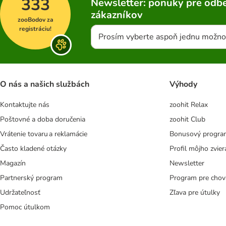
333
Newsletter: ponuky pre odbe
zákazníkov
zooBodov za
registráciu!
Prosím vyberte aspoň jednu možno
O nás a našich službách
Výhody
Kontaktujte nás
zoohit Relax
Poštovné a doba doručenia
zoohit Club
Vrátenie tovaru a reklamácie
Bonusový progra
Často kladené otázky
Profil môjho zvier
Magazín
Newsletter
Partnerský program
Program pre chov
Udržateľnosť
Zľava pre útulky
Pomoc útulkom