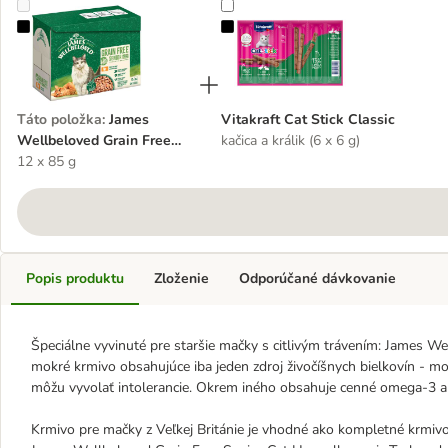
James Wellbeloved Grain Free Senior Cat Hypoallergenic Turkey
Vitakraft Cat Stick Classic
Táto položka
:
James
Vitakraft Cat Stick Classic
Wellbeloved Grain Free
kačica a králik (6 x 6 g)
Senior Cat Hypoallergenic
12 x 85 g
Turkey
Popis produktu
Zloženie
Odporúčané dávkovanie
Špeciálne vyvinuté pre staršie mačky s citlivým trávením: James W
mokré krmivo obsahujúce iba jeden zdroj živočíšnych bielkovín - m
môžu vyvolať intolerancie. Okrem iného obsahuje cenné omega-3 a 
Krmivo pre mačky z Veľkej Británie je vhodné ako kompletné krmivo