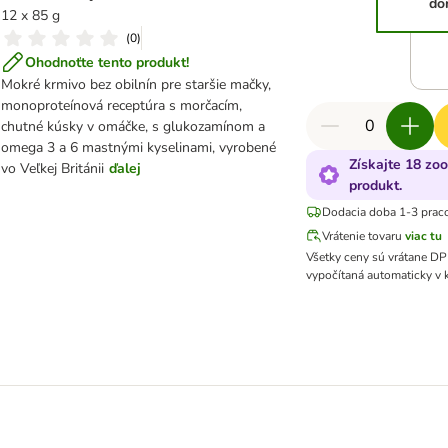
do
12 x 85 g
(
0
)
Ohodnoťte tento produkt!
Mokré krmivo bez obilnín pre staršie mačky,
monoproteínová receptúra s morčacím,
chutné kúsky v omáčke, s glukozamínom a
omega 3 a 6 mastnými kyselinami, vyrobené
Získajte 18 zo
vo Veľkej Británii
ďalej
produkt.
Dodacia doba 1-3 prac
Vrátenie tovaru
viac tu
Všetky ceny sú vrátane D
vypočítaná automaticky v 