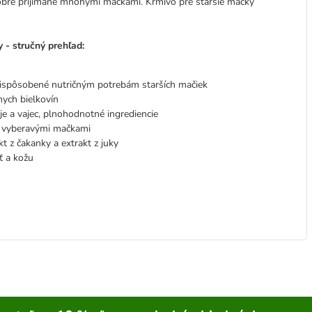
obre prijímané mnohými mačkami. Krmivo pre staršie mačky
- stručný prehľad:
ispôsobené nutričným potrebám starších mačiek
nych bielkovín
óje a vajec, plnohodnotné ingrediencie
aj vyberavými mačkami
 z čakanky a extrakt z juky
 a kožu