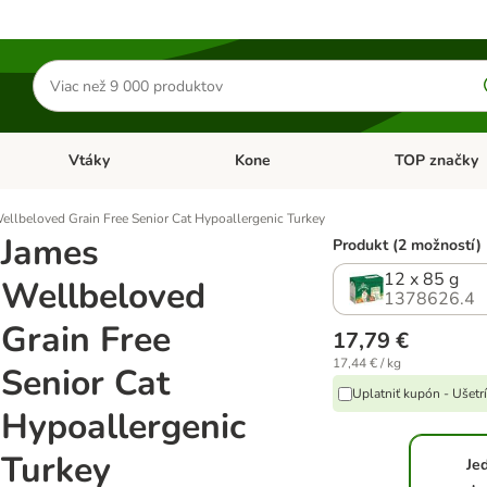
Hľadať
produkty
Vtáky
Kone
TOP značky
Otvoriť menu: Malé zvieratá
Otvoriť menu: Vtáky
Otvoriť menu: 
ellbeloved Grain Free Senior Cat Hypoallergenic Turkey
James
Produkt (2 možností)
12 x 85 g
Wellbeloved
1378626.4
Grain Free
17,79 €
17,44 € / kg
Senior Cat
Uplatniť kupón - Ušetr
Hypoallergenic
Turkey
Je