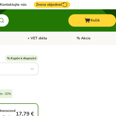
Kontaktujte nás
Znova objednať
Košík
+ VET diéta
% Akcie
Kone
Otvoriť menu: TOP značky
Otvoriť menu: + VET diéta
% Kupón k dispozícii
íte -20%
dnorazové
17,79 €