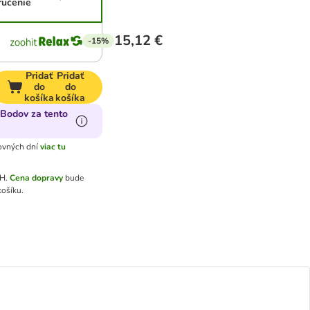
ručenie
15,12 €
-15%
Pridať
Pridať
do
do
košíka
košíka
oBodov za tento
ovných dní
viac tu
PH
.
Cena dopravy
bude
košíku.