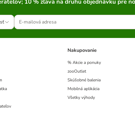
rateľov; 10 % zľava na druhú objednávku pre n
sť
Nakupovanie
% Akcie a ponuky
zooOutlet
m
Skúšobné balenia
atka
Mobilná aplikácia
Všetky výhody
ateľov