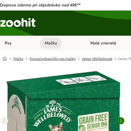
Doprava zdarma pri objednávke nad 49€**
Psy
Mačky
Malé zvieratá
Otvoriť menu: Psy
Otvoriť menu: Mačky
Mačky
Konzervy/kapsičky pre mačky
James Wellbeloved
James W