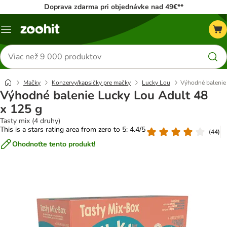
Doprava zdarma pri objednávke nad 49€**
Kategórie
Hľadať
produkty
Mačky
Konzervy/kapsičky pre mačky
Lucky Lou
Výhodné balenie
Výhodné balenie Lucky Lou Adult 48
x 125 g
Tasty mix (4 druhy)
This is a stars rating area from zero to 5: 4.4/5
(
44
)
Ohodnoťte tento produkt!