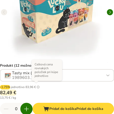
Celková cena
Produkt (12 možností)
rovnakých
položiek pri kúpe
Tasty mix (4 druhy)
jednotlivo
1989603.1
-1.75%
jednotlivo
83,96 €
82,49 €
13,75 € / kg
Pridať do košíka
Pridať do košíka