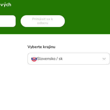
ových
Prihlásiť sa k
odberu
Vyberte krajinu
Slovensko / sk