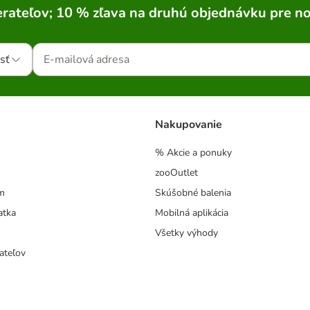
rateľov; 10 % zľava na druhú objednávku pre n
sť
Nakupovanie
% Akcie a ponuky
zooOutlet
m
Skúšobné balenia
atka
Mobilná aplikácia
Všetky výhody
ateľov