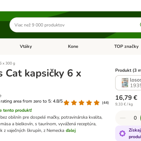
Hľadať
produkty
Vtáky
Kone
TOP značky
Otvoriť menu: Malé zvieratá
Otvoriť menu: Vtáky
Otvoriť menu: 
6 x 300 g
 Cat kapsičky 6 x
Produkt (3 
loso
193
e
16,79 €
 rating area from zero to 5: 4.8/5
(
44
)
9,33 € / kg
 tento produkt!
ez obilnín pre dospelé mačky, potravinárska kvalita,
mäsa a bielkovín, s taurínom, vyvážená receptúra,
Získa
ik z vaječných škrupín, z Nemecka
ďalej
produ