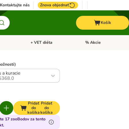
Kontaktujte nás
Znova objednať
Košík
+ VET diéta
% Akcie
Kone
Otvoriť menu: TOP značky
Otvoriť menu: + VET diéta
možností)
s a kuracie
5368.0
Pridať
Pridať
do
do
košíka
košíka
jte 17 zooBodov za tento
kt.