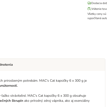
Dodacia dob
Vrátenie tov
Všetky ceny sú
vypočítaná aut
dnotenia
ch prirodzeným potrebám. MAC's Cat kapsičky 6 x 300 g je
vnútorností.
y ťažko stráviteľné. MAC's Cat kapsičky 6 x 300 g obsahuje
ječných škrupín
ako prírodný zdroj vápnika, ako aj esenciálny