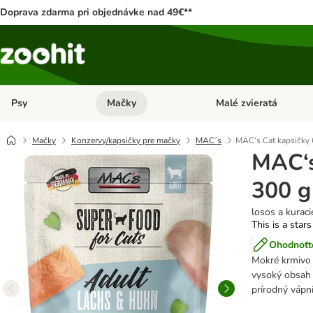
Doprava zdarma pri objednávke nad 49€**
Psy
Mačky
Malé zvieratá
Otvoriť menu: Psy
Otvoriť menu: Mačky
Mačky
Konzervy/kapsičky pre mačky
MAC´s
MAC‘s Cat kapsičky 
MAC‘s
300 g
losos a kuraci
This is a stars
Ohodnoťte
Mokré krmivo b
vysoký obsah 
prírodný vápn