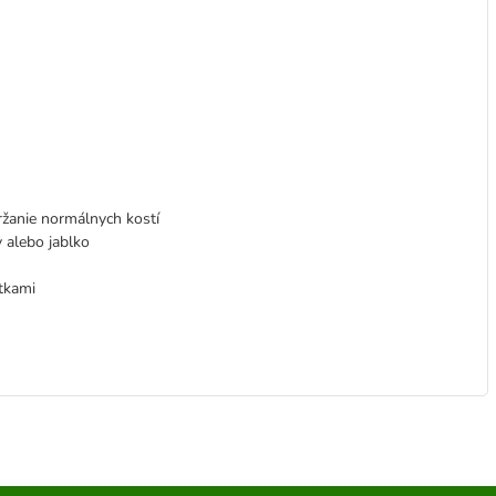
ržanie normálnych kostí
y alebo jablko
tkami