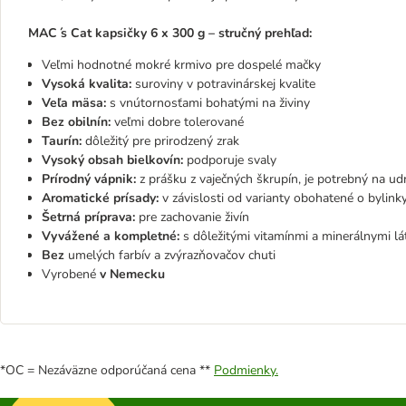
MAC ́s Cat kapsičky 6 x 300 g – stručný prehľad:
Veľmi hodnotné mokré krmivo pre dospelé mačky
Vysoká kvalita:
suroviny v potravinárskej kvalite
Veľa mäsa:
s vnútornosťami bohatými na živiny
Bez obilnín:
veľmi dobre tolerované
Taurín:
dôležitý pre prirodzený zrak
Vysoký obsah bielkovín:
podporuje svaly
Prírodný vápnik:
z prášku z vaječných škrupín, je potrebný na ud
Aromatické prísady:
v závislosti od varianty obohatené o bylink
Šetrná príprava:
pre zachovanie živín
Vyvážené a kompletné:
s dôležitými vitamínmi a minerálnymi lá
Bez
umelých farbív a zvýrazňovačov chuti
Vyrobené
v
Nemecku
*OC = Nezáväzne odporúčaná cena **
Podmienky.