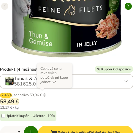
Celková cena
Produkt (4 možností)
% Kupón k dispozícii
rovnakých
položiek pri kúpe
Tuniak & Zelenina v želé
jednotlivo
581625.0
-2.45%
jednotlivo
59,96 €
58,49 €
13,17 € / kg
Uplatniť kupón - Ušetríte -10%
Pridať do košíka
Pridať do košíka