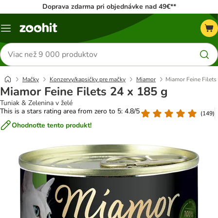
Doprava zdarma pri objednávke nad 49€**
Kategórie
Hľadať
produkty
Mačky
Konzervy/kapsičky pre mačky
Miamor
Miamor Feine Filets
Miamor Feine Filets 24 x 185 g
Tuniak & Zelenina v želé
This is a stars rating area from zero to 5: 4.8/5
(
149
)
Ohodnoťte tento produkt!