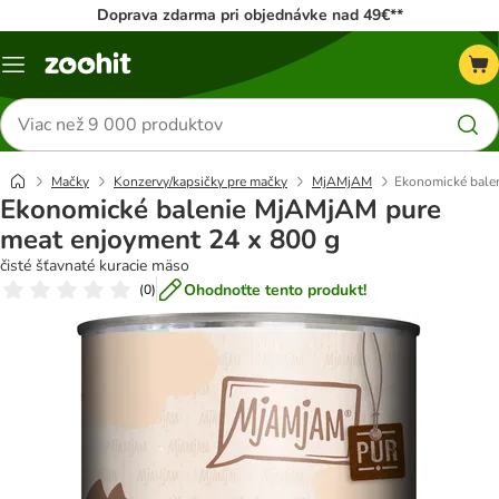
Doprava zdarma pri objednávke nad 49€**
Kategórie
Hľadať
produkty
Mačky
Konzervy/kapsičky pre mačky
MjAMjAM
Ekonomické bale
Ekonomické balenie MjAMjAM pure
meat enjoyment 24 x 800 g
čisté šťavnaté kuracie mäso
Ohodnoťte tento produkt!
(
0
)