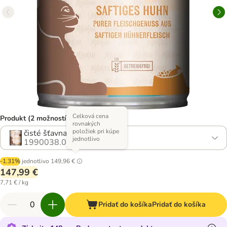
Celková cena
Produkt (2 možností)
rovnakých
položiek pri kúpe
čisté šťavnaté kuracie mäso
jednotlivo
1990038.0
-1.31%
jednotlivo
149,96 €
147,99 €
7,71 € / kg
Pridať do košíka
Pridať do košíka