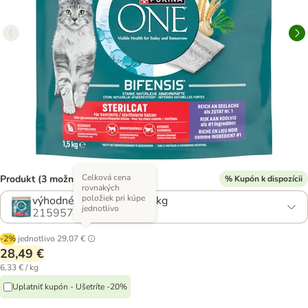
Celková cena
Produkt (3 možností)
% Kupón k dispozícii
rovnakých
položiek pri kúpe
výhodné balenie: 3 x 1,5 kg
jednotlivo
2159574.0
-2%
jednotlivo
29,07 €
28,49 €
6,33 € / kg
Uplatniť kupón - Ušetríte -20%