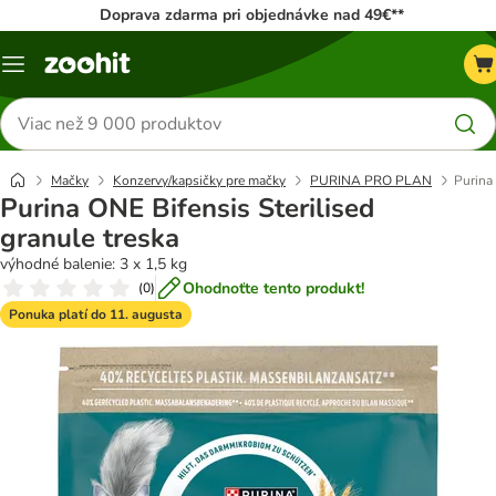
Doprava zdarma pri objednávke nad 49€**
Kategórie
Hľadať
produkty
Mačky
Konzervy/kapsičky pre mačky
PURINA PRO PLAN
Purina 
Purina ONE Bifensis Sterilised
granule treska
výhodné balenie: 3 x 1,5 kg
Ohodnoťte tento produkt!
(
0
)
Ponuka platí do 11. augusta