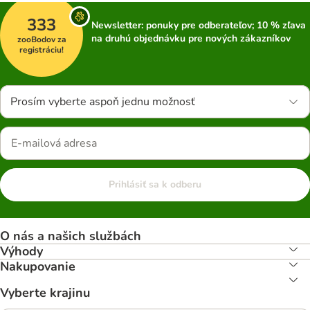
333
Newsletter: ponuky pre odberateľov; 10 % zľava
na druhú objednávku pre nových zákazníkov
zooBodov za
registráciu!
Prosím vyberte aspoň jednu možnosť
Prihlásiť sa k odberu
O nás a našich službách
Výhody
Nakupovanie
Vyberte krajinu