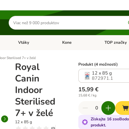
Hľadať
produkty
Vtáky
Kone
TOP značky
Otvoriť menu: Malé zvieratá
Otvoriť menu: Vtáky
Otvoriť menu: 
oor Sterilised 7+ v želé
Royal
Produkt (4 možností)
12 x 85 g
Canin
872971.1
Indoor
15,99 €
15,68 € / kg
Sterilised
7+ v želé
Získajte 16 zooBodo
12 x 85 g
produkt.
(
0
)