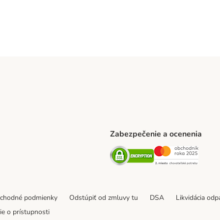
Zabezpečenie a ocenenia
ARCEL SERVICE Shipping Method
Security
Securit
thod
bchodné podmienky
Odstúpiť od zmluvy tu
DSA
Likvidácia od
e o prístupnosti