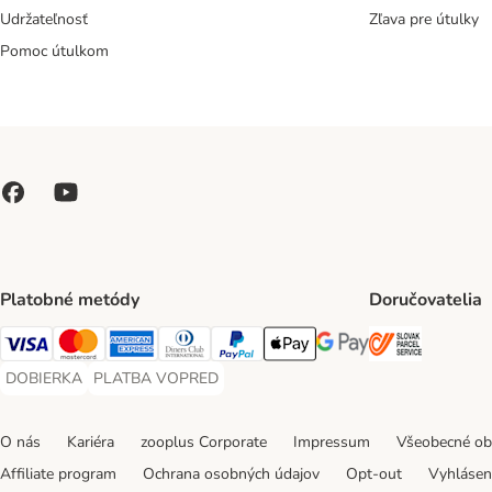
Udržateľnosť
Zľava pre útulky
Pomoc útulkom
Platobné metódy
Doručovatelia
SLOVAK P
Visa Payment Method
Mastercard Payment Method
American Express Payment Method
Diners Club Payment Method
PayPal Payment Method
Apple Pay Payment Method
Google Pay Payment Me
DOBIERKA
PLATBA VOPRED
DOBIERKA Payment Method
PLATBA VOPRED Payment Method
O nás
Kariéra
zooplus Corporate
Impressum
Všeobecné o
Affiliate program
Ochrana osobných údajov
Opt-out
Vyhláseni