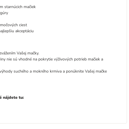
ám starnúcich mačiek
igúry
 močových ciest
ajlepšiu akceptáciu
zvážením Vašej mačky.
iny nie sú vhodné na pokrytie výživových potrieb mačiek a
výhody suchého a mokrého krmiva a ponúknite Vašej mačke
é nájdete tu: