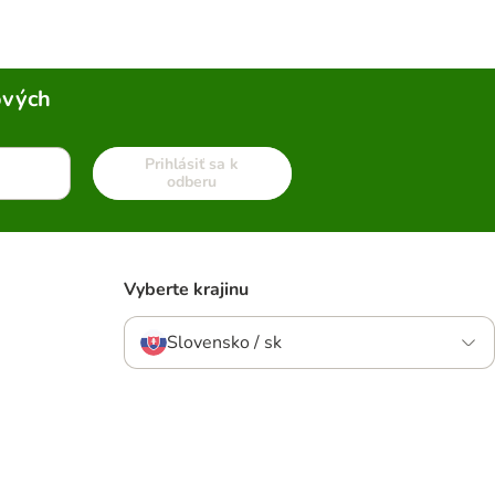
ových
Prihlásiť sa k
odberu
Vyberte krajinu
Slovensko / sk