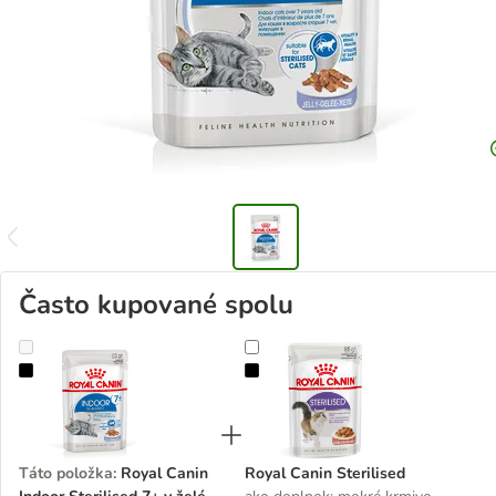
Často kupované spolu
Royal Canin Indoor Sterilised 7+ v želé
Royal Canin Sterilised
Táto položka
:
Royal Canin
Royal Canin Sterilised