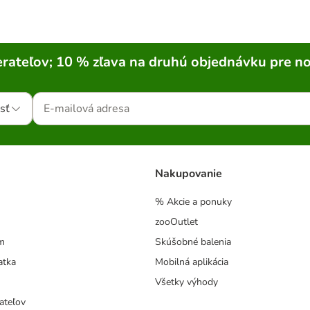
rateľov; 10 % zľava na druhú objednávku pre n
sť
Nakupovanie
% Akcie a ponuky
zooOutlet
m
Skúšobné balenia
atka
Mobilná aplikácia
Všetky výhody
ateľov