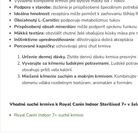
Vyvážené kompletné krmivo pre bytové mačky od 7 rokov
Podpora v starobe:
zloženie je prispôsobené špeciálnym potreb
Ideálna hmotnosť:
receptúra môže pomôcť k zachovaniu štíhlej f
Obsiahnutý L-Carnitin:
podporuje metabolizmus tukov
Prispôsobený obsah minerálov:
môže podporiť správnu funkciu
Mäkká textúra:
obzvlášť chutné želé obaľujúce kúsky mäsa pre n
Inštinktívne uprednostňovanie
: dlhotrvajúca dobrá akceptácia
Porcované kapsičky:
uchovávajú plnú chuť krmiva
Určenie dennej dávky.
Zistite dennú dávku krmiva presným 
Vyvarujte sa kŕmeniu ľudskými potravinami.
Ľudské potrav
obsahujú príliš veľa kalórií.
Miešané kŕmenie suchým a mokrým krmivom.
Kombinujte 
obmenu vďaka rozdielnym textúram, aromatám a formám.
Vhodné suché krmivo k Royal Canin Indoor Sterilised 7+ v žel
Royal Canin Indoor 7+ suché krmivo