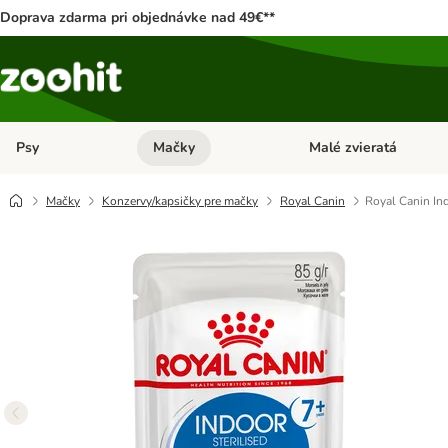
Doprava zdarma pri objednávke nad 49€**
Psy
Mačky
Malé zvieratá
Otvoriť menu: Psy
Otvoriť menu: Mačky
Mačky
Konzervy/kapsičky pre mačky
Royal Canin
Royal Canin Ind