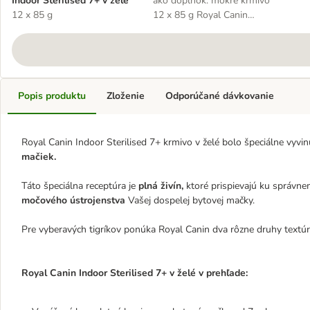
Indoor Sterilised 7+ v želé
ako doplnok: mokré krmivo
12 x 85 g
12 x 85 g Royal Canin
Sterilised v omáčke
Popis produktu
Zloženie
Odporúčané dávkovanie
Royal Canin Indoor Sterilised 7+ krmivo v želé bolo špeciálne vyv
mačiek.
Táto špeciálna receptúra je
plná živín,
ktoré prispievajú ku správn
močového ústrojenstva
Vašej dospelej bytovej mačky.
Pre vyberavých tigríkov ponúka Royal Canin dva rôzne druhy textúr 
Royal Canin Indoor Sterilised 7+ v želé v prehľade: