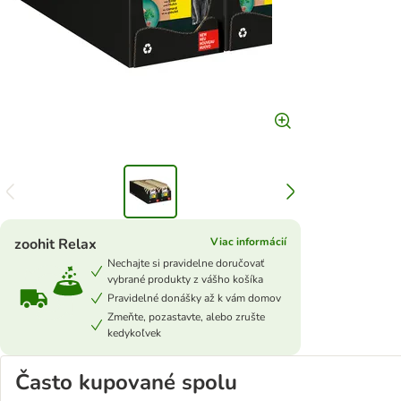
zoohit Relax
Viac informácií
Nechajte si pravidelne doručovať
vybrané produkty z vášho košíka
Pravidelné donášky až k vám domov
Zmeňte, pozastavte, alebo zrušte
kedykoľvek
Často kupované spolu