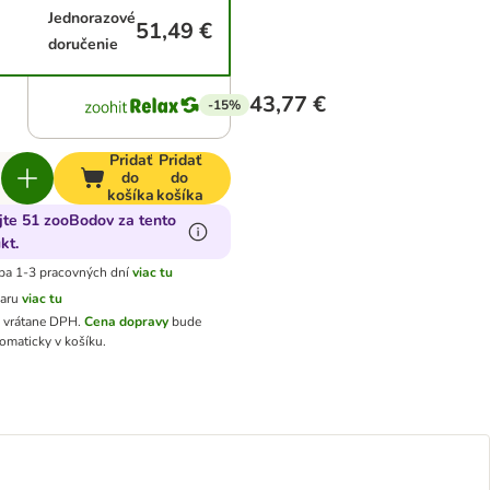
Jednorazové
51,49 €
doručenie
43,77 €
-15%
Pridať
Pridať
do
do
košíka
košíka
jte 51 zooBodov za tento
kt.
ba 1-3 pracovných dní
viac tu
varu
viac tu
ú vrátane DPH
.
Cena dopravy
bude
omaticky v košíku.