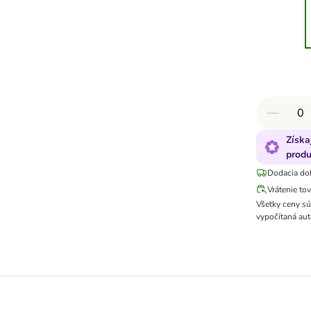
Získa
produ
Dodacia do
Vrátenie to
Všetky ceny s
vypočítaná aut