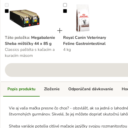
Megabalenie Sheba mištičky 44 x 85 g
Royal Canin Veterinary Feline Gast
Táto položka
:
Megabalenie
Royal Canin Veterinary
Sheba mištičky 44 x 85 g
Feline Gastrointestinal
Classics paštéta s kačacím a
4 kg
kuracím mäsom
Popis produktu
Zloženie
Odporúčané dávkovanie
Ho
Vie aj vaša mačka presne čo chce? - obzvlášť, ak sa jedná o lahodn
štvornohých gurmánov. Skvelé, že jej môžete dopriať skutočnú lah
Sheba variácie potešia citlivé mačacie jazýčky svojou rozmanitosť