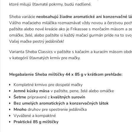
ktoré milujú šťavnaté pokrmy, budú nadšené.
Sheba variácie
neobsahujú žiadne aromatické ani konzervačné lá
Vášho mačacieho miláčika rozmaznávať vždy novou a čerstvou pochúť
paštéte alebo nové kreácie ako je Frikassee s morčacím mäsom a zel
omáčke, želé, alebo paštéte si každý mačací gurmán príde na to sv
Vašej mačke pestrý jedálniček!
Varianta Sheba Classics v paštéte s kačacím a kuracím mäsom obd
v kategórií šťavnatých krmív pre mačky.
Megabalenie Sheba mištičky 44 x 85 g v krátkom prehľade:
Kompletné krmivo pre dospelé mačky
Jemné kúsky mäsa
v paštéte, pene, želé alebo omáčke
Šetrne
pripravené z
kvalitných surovín
Bez umelých aromatických a konzervačných látok
Mnoho
druhov pre spestrenie jedálnička
Vyvážené a kompaktné
Praktické 85 g mištičky