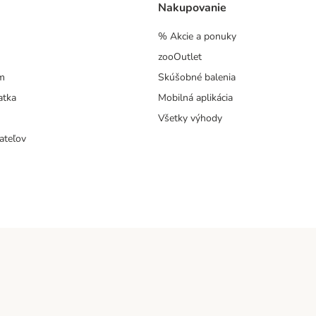
Nakupovanie
% Akcie a ponuky
zooOutlet
m
Skúšobné balenia
atka
Mobilná aplikácia
Všetky výhody
ateľov