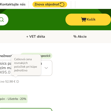
Kontaktujte nás
Znova objednať
Košík
+ VET diéta
% Akcie
Kone
Otvoriť menu: TOP značky
Otvoriť menu: + VET diéta
možností)
% Kupón k dispozícii
Celková cena
sics paštéta s kačacím a
rovnakých
položiek pri kúpe
acím mäsom
jednotlivo
495.0
livo
52,98 €
upón - Ušetríte -20%