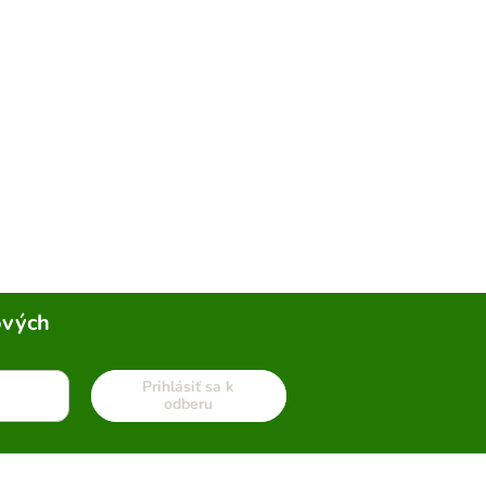
ových
Prihlásiť sa k
odberu