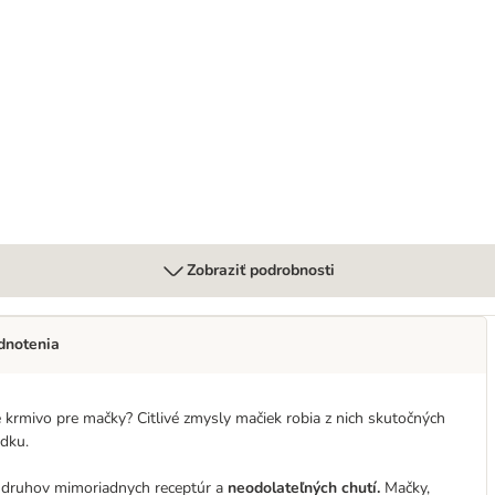
rointestinal
Zobraziť podrobnosti
dnotenia
é krmivo pre mačky? Citlivé zmysly mačiek robia z nich skutočných
ôdku.
ou druhov mimoriadnych receptúr a
neodolateľných chutí.
Mačky,