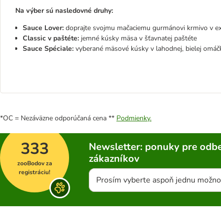
Na výber sú nasledovné druhy:
Sauce Lover:
doprajte svojmu mačaciemu gurmánovi krmivo v ex
Classic v paštéte:
jemné kúsky mäsa v šťavnatej paštéte
Sauce Spéciale:
vyberané mäsové kúsky v lahodnej, bielej omáč
*OC = Nezáväzne odporúčaná cena **
Podmienky.
333
Newsletter: ponuky pre odbe
zákazníkov
zooBodov za
registráciu!
Prosím vyberte aspoň jednu možno