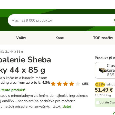
Hľadať
produkty
Vtáky
Kone
TOP značky
Otvoriť menu: Malé zvieratá
Otvoriť menu: Vtáky
Otvoriť menu: 
štičky 44 x 85 g
alenie Sheba
Produkt (9 
Clas
ky 44 x 85 g
kur
639
ta s kačacím a kuracím mäsom
 rating area from zero to 5: 4.3/5
(
256
)
-2.81%
jednot
51,49 €
 tento produkt!
tesy s mimoriadnym zložením, tie najlepšie ingrediencie
13,77 € / kg
ej omáčky - neodolateľná pochúťka pre mačacích
Uplatniť k
umelých prísad a konzervačných látok.
ďalej