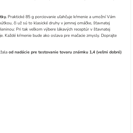
tky.
Praktické 85 g porciovanie uľahčuje kŕmenie a umožní Vám
kou, či už sú to klasické druhy v jemnej omáčke, šťavnatej
eninou: Pri tak veľkom výbere lákavých receptúr v šťavnatej
oje. Každé kŕmenie bude ako oslava pre mačacie zmysly. Doprajte
ržala
od nadácie pre testovanie tovaru známku 1,4 (veľmi dobré)