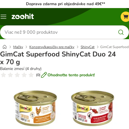
Doprava zdarma pri objednávke nad 49€**
Kategórie
Hľadať
produkty
Mačky
Konzervy/kapsičky pre mačky
ShinyCat
GimCat Superfood 
GimCat Superfood ShinyCat Duo 24
x 70 g
Balenie zmesí (4 druhy)
Ohodnoťte tento produkt!
(
0
)