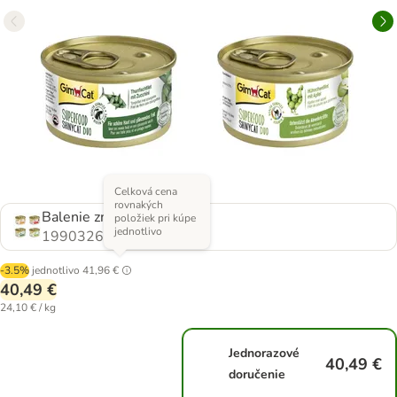
Celková cena
rovnakých
Balenie zmesí (4 druhy)
položiek pri kúpe
jednotlivo
1990326.0
-3.5%
jednotlivo
41,96 €
40,49 €
24,10 € / kg
Jednorazové
40,49 €
doručenie