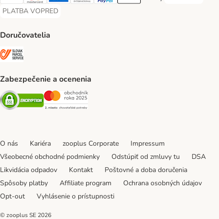
Visa Payment Method
Mastercard Payment Method
American Express Payment Method
Diners Club Payment Method
PayPal Payment Method
Apple Pay Payment Method
Google Pay Payment Me
PLATBA VOPRED
PLATBA VOPRED Payment Method
Doručovatelia
SLOVAK PARCEL SERVICE Shipping Method
Zabezpečenie a ocenenia
Security
Security
O nás
Kariéra
zooplus Corporate
Impressum
Všeobecné obchodné podmienky
Odstúpiť od zmluvy tu
DSA
Likvidácia odpadov
Kontakt
Poštovné a doba doručenia
Spôsoby platby
Affiliate program
Ochrana osobných údajov
Opt-out
Vyhlásenie o prístupnosti
© zooplus SE
2026