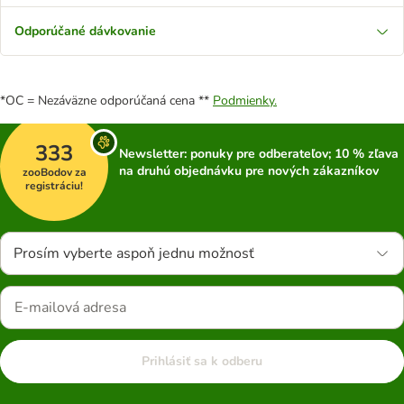
Odporúčané dávkovanie
*OC = Nezáväzne odporúčaná cena **
Podmienky.
333
Newsletter: ponuky pre odberateľov; 10 % zľava
na druhú objednávku pre nových zákazníkov
zooBodov za
registráciu!
Prosím vyberte aspoň jednu možnosť
Prihlásiť sa k odberu