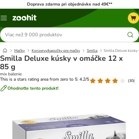
Doprava zdarma pri objednávke nad 49€**
Kategórie
Hľadať
produkty
Mačky
Konzervy/kapsičky pre mačky
Smilla
Smilla Deluxe kúsky 
Smilla Deluxe kúsky v omáčke 12 x
85 g
mix balenie
This is a stars rating area from zero to 5: 4.2/5
(
30
)
Ohodnoťte tento produkt!