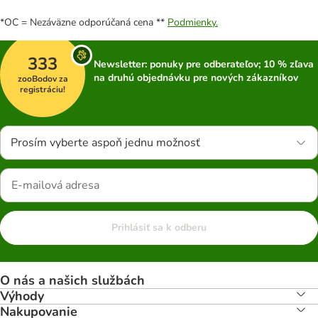
*OC = Nezáväzne odporúčaná cena **
Podmienky.
333
Newsletter: ponuky pre odberateľov; 10 % zľava
na druhú objednávku pre nových zákazníkov
zooBodov za
registráciu!
Prosím vyberte aspoň jednu možnosť
Prihlásiť sa k odberu
O nás a našich službách
Výhody
Nakupovanie