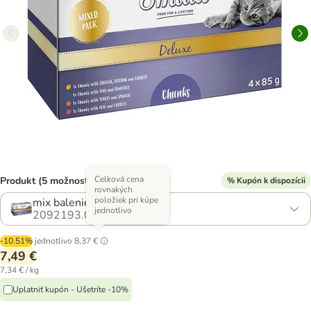
Celková cena
Produkt (5 možností)
% Kupón k dispozícii
rovnakých
položiek pri kúpe
mix balenie
jednotlivo
2092193.0
-10.51%
jednotlivo
8,37 €
7,49 €
7,34 € / kg
Uplatniť kupón - Ušetríte -10%