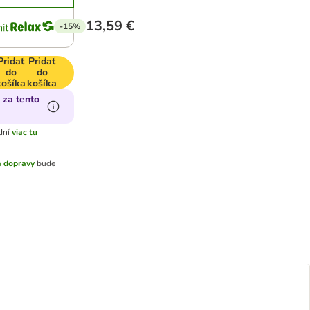
13,59 €
-15%
Pridať
Pridať
do
do
košíka
košíka
 za tento
dní
viac tu
 dopravy
bude