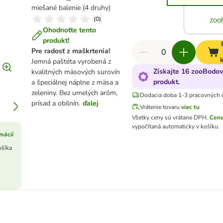
miešané balenie (4 druhy)
(
0
)
Ohodnoťte tento
produkt!
Pre radosť z maškrtenia
!
Jemná paštéta vyrobená z
Získajte 16 zooBodov
kvalitných mäsových surovín
produkt.
a špeciálnej náplne z mäsa a
zeleniny. Bez umelých aróm,
Dodacia doba 1-3 pracovných 
prísad a obilnín.
ďalej
Vrátenie tovaru
viac tu
Všetky ceny sú vrátane DPH
.
Cena
vypočítaná automaticky v košíku.
mácií
ošíka