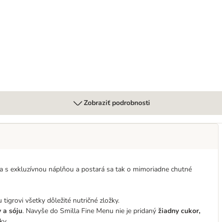
Zobraziť podrobnosti
a s exkluzívnou náplňou a postará sa tak o mimoriadne chutné
rovi všetky dôležité nutričné ​​zložky.
 a sóju
. Navyše do Smilla Fine Menu nie je pridaný
žiadny cukor,
ky.