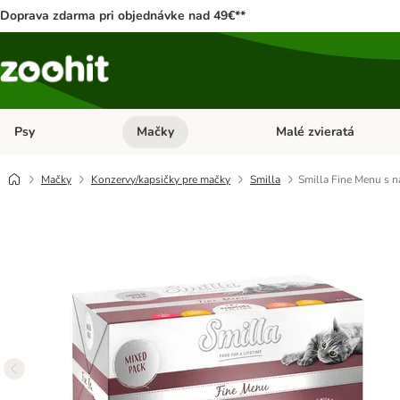
Doprava zdarma pri objednávke nad 49€**
Psy
Mačky
Malé zvieratá
Otvoriť menu: Psy
Otvoriť menu: Mačky
Mačky
Konzervy/kapsičky pre mačky
Smilla
Smilla Fine Menu s n