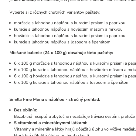
Vyberte si z rôznych chutných variantov paštéty:
morčacie s lahodnou náplňou s kuracími prsiami a paprikou
kuracie s lahodnou náplňou s hovädzím mäsom a mrkvou
hovädzie s lahodnou náplňou s kuracími prsiami a paprikou
kuracie s lahodnou náplňou s lososom a špenátom
Miešané balenie (24 x 100 g) obsahuje tieto paštéty:
6 x 100 g morčacie s lahodnou náplňou s kuracími prsiami a pap
6 x 100 g kuracie s lahodnou náplňou s hovädzím mäsom a mrk
6 x 100 g hovädzie s lahodnou náplňou s kuracími prsiami a pap
6 x 100 g kuracie s lahodnou náplňou s lososom a špenátom
Smilla Fine Menu s náplňou - stručný prehľad
:
Bez obilnín:
Bezobilná receptúra ​​zbytočne nezaťažuje tráviaci systém, pretože
S vitamínmi a minerálnymmi látkami:
Vitamíny a minerálne látky hrajú dôležitú úlohu vo výžive mačiek
ktorý hrá dôležitú úlohu pri tvorbe kostí.