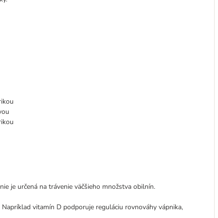
rikou
vou
rikou
 nie je určená na trávenie väčšieho množstva obilnín.
. Napríklad vitamín D podporuje reguláciu rovnováhy vápnika,