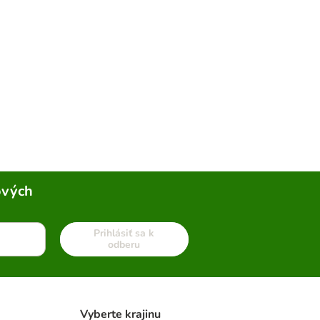
ových
Prihlásiť sa k
odberu
Vyberte krajinu