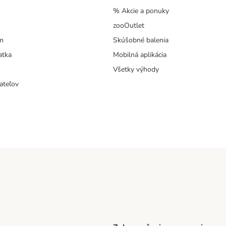
% Akcie a ponuky
zooOutlet
m
Skúšobné balenia
atka
Mobilná aplikácia
Všetky výhody
ateľov