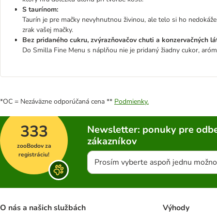
S taurínom:
Taurín je pre mačky nevyhnutnou živinou, ale telo si ho nedokáž
zrak vašej mačky.
Bez pridaného cukru, zvýrazňovačov chuti a konzervačných lá
Do Smilla Fine Menu s náplňou nie je pridaný žiadny cukor, aróm
*OC = Nezáväzne odporúčaná cena **
Podmienky.
333
Newsletter: ponuky pre odbe
zákazníkov
zooBodov za
registráciu!
Prosím vyberte aspoň jednu možno
O nás a našich službách
Výhody