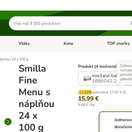
Hľadať
produkty
Vtáky
Kone
TOP značky
Otvoriť menu: Malé zvieratá
Otvoriť menu: Vtáky
Otvoriť menu: 
áplňou 24 x 100 g
Smilla
Celkov
Produkt (4 možností)
% 
rovnak
položie
miešané balenie (4
Fine
jednotl
1886042.2
Menu s
-11.02%
jednotlivo
17,97 €
15,99 €
náplňou
6,66 € / kg
24 x
Jednoraz
100 g
doručeni