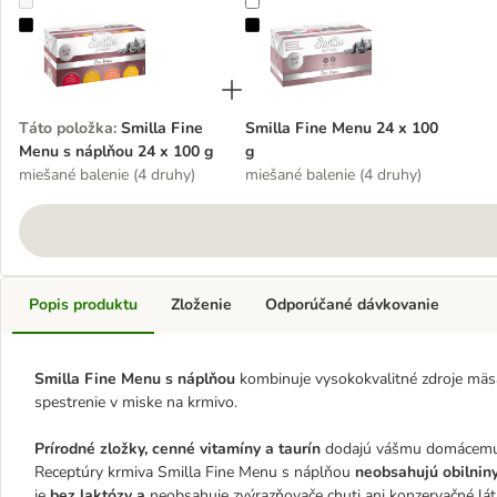
Smilla Fine Menu s náplňou 24 x 100 g
Smilla Fine Menu 24 x 100 g
Táto položka
:
Smilla Fine
Smilla Fine Menu 24 x 100
Menu s náplňou 24 x 100 g
g
miešané balenie (4 druhy)
miešané balenie (4 druhy)
Popis produktu
Zloženie
Odporúčané dávkovanie
Smilla Fine Menu s náplňou
kombinuje vysokokvalitné zdroje mäs
spestrenie v miske na krmivo.
Prírodné zložky, cenné vitamíny a taurín
dodajú vášmu domácemu tig
Receptúry krmiva Smilla Fine Menu s náplňou
neobsahujú obilniny
je
bez laktózy a
neobsahuje zvýrazňovače chuti ani konzervačné lát