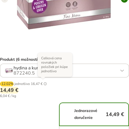
Celková cena
Produkt (6 možností)
rovnakých
položiek pri kúpe
hydina a kuracia pečeň
jednotlivo
872240.5
-12.02%
jednotlivo
16,47 €
14,49 €
6,04 € / kg
Jednorazové
14,49 €
doručenie