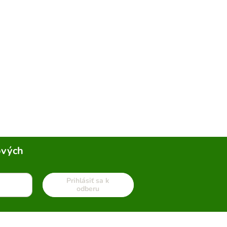
ových
Prihlásiť sa k
odberu