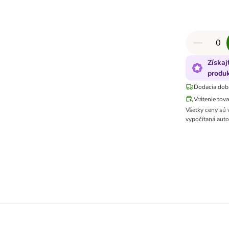
Získaj
produk
Dodacia dob
Vrátenie tov
Všetky ceny sú
vypočítaná auto