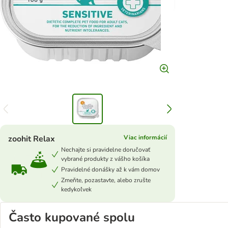
zoohit Relax
Viac informácií
Nechajte si pravidelne doručovať
vybrané produkty z vášho košíka
Pravidelné donášky až k vám domov
Zmeňte, pozastavte, alebo zrušte
kedykoľvek
Často kupované spolu