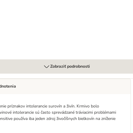
rointestinal
Zobraziť podrobnosti
dnotenia
nie príznakov intolerancie surovín a živín. Krmivo bolo
inové intolerancie sú často sprevádzané tráviacimi problémami
sitive používa iba jeden zdroj živočíšnych bielkovín na zníženie