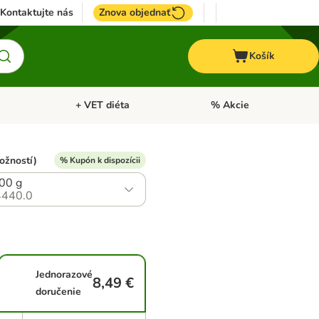
Kontaktujte nás
Znova objednať
Košík
+ VET diéta
% Akcie
Kone
Otvoriť menu: TOP značky
Otvoriť menu: + VET diéta
ožností)
% Kupón k dispozícii
100 g
440.0
Jednorazové
8,49 €
doručenie