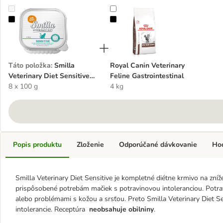
Smilla Veterinary Diet Sensitive morčacie
Royal Canin Veterinary Feline Gast
Táto položka
:
Smilla
Royal Canin Veterinary
Veterinary Diet Sensitive
Feline Gastrointestinal
morčacie
8 x 100 g
4 kg
Popis produktu
Zloženie
Odporúčané dávkovanie
Ho
Smilla Veterinary Diet Sensitive je kompletné diétne krmivo na zníže
prispôsobené potrebám mačiek s potravinovou intoleranciou. Potrav
alebo problémami s kožou a srsťou. Preto Smilla Veterinary Diet Sen
intolerancie. Receptúra
neobsahuje obilniny
.