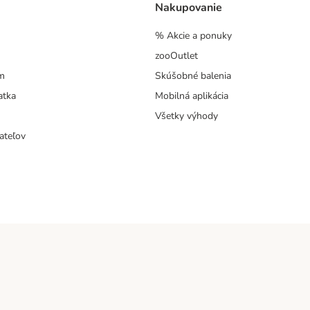
Nakupovanie
% Akcie a ponuky
zooOutlet
m
Skúšobné balenia
atka
Mobilná aplikácia
Všetky výhody
ateľov