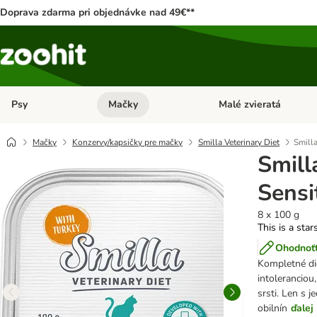
Doprava zdarma pri objednávke nad 49€**
Psy
Mačky
Malé zvieratá
Otvoriť menu: Psy
Otvoriť menu: Mačky
Mačky
Konzervy/kapsičky pre mačky
Smilla Veterinary Diet
Smilla
Smill
Sensi
8 x 100 g
This is a star
Ohodnoťt
Kompletné di
intoleranciou
srsti. Len s 
obilnín
ďalej