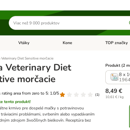
Hľadať
produkty
Vtáky
Kone
TOP značky
Otvoriť menu: Malé zvieratá
Otvoriť menu: Vtáky
Otvoriť menu: 
 Veterinary Diet Sensitive morčacie
a Veterinary Diet
Produkt (2 m
8 x 
tive morčacie
1964
8,49 €
s rating area from zero to 5: 1.0/5
(
1
)
10,61 € / kg
e tento produkt!
étne krmivo pre dospelé mačky s potravinovou
, tráviacimi problémami, svrbením alebo vypadávaním
jedným zdrojom živočíšnych bielkovín. Receptúra bez