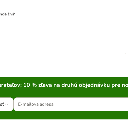
cie živín.
rateľov; 10 % zľava na druhú objednávku pre n
sť