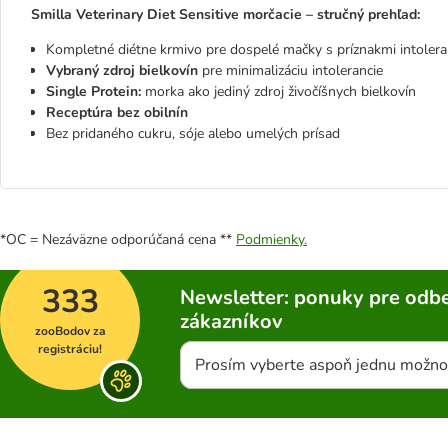
Smilla Veterinary Diet Sensitive morčacie – stručný prehľad:
Kompletné diétne krmivo pre dospelé mačky s príznakmi intoleran
Vybraný zdroj bielkovín
pre minimalizáciu intolerancie
Single Protein:
morka ako jediný zdroj živočíšnych bielkovín
Receptúra bez obilnín
Bez pridaného cukru, sóje alebo umelých prísad
*OC = Nezáväzne odporúčaná cena **
Podmienky.
333
Newsletter: ponuky pre odbe
zákazníkov
zooBodov za
registráciu!
Prosím vyberte aspoň jednu možno