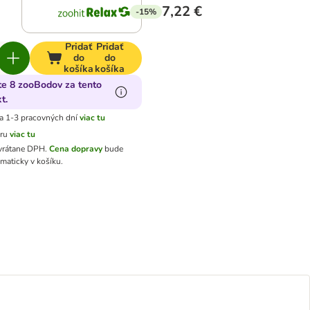
7,22 €
-15%
Pridať
Pridať
do
do
košíka
košíka
te 8 zooBodov za tento
t.
a 1-3 pracovných dní
viac tu
aru
viac tu
 vrátane DPH
.
Cena dopravy
bude
maticky v košíku.