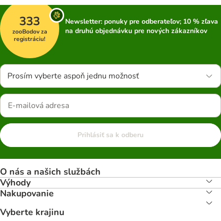
333
Newsletter: ponuky pre odberateľov; 10 % zľava
na druhú objednávku pre nových zákazníkov
zooBodov za
registráciu!
Prosím vyberte aspoň jednu možnosť
Prihlásiť sa k odberu
O nás a našich službách
Výhody
Nakupovanie
Vyberte krajinu