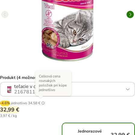
Celková cena
Produkt (4 možností)
rovnakých
položiek pri kúpe
teľacie v omáčke
jednotlivo
2167811.0
-4.6%
jednotlivo
34,58 €
32,99 €
3,97 € / kg
Jednorazové