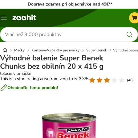
Doprava zdarma pri objednávke nad 49€**
Kategórie
Hľadať
produkty
Mačky
Konzervy/kapsičky pre mačky
Super Benek
Výhodné baleni
Výhodné balenie Super Benek
Chunks bez obilnín 20 x 415 g
teľacie v omáčke
This is a stars rating area from zero to 5: 3.3/5
(
40
)
Ohodnoťte tento produkt!