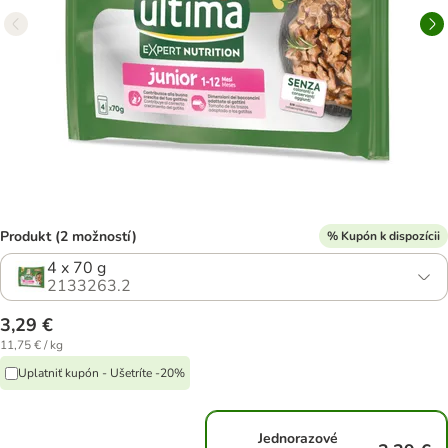
Produkt (2 možností)
% Kupón k dispozícii
4 x 70 g
2133263.2
3,29 €
11,75 € / kg
Uplatniť kupón - Ušetríte -20%
Jednorazové