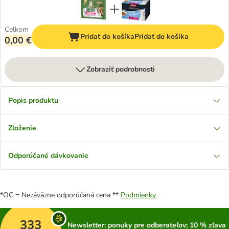
Celkom
Pridať do košíka
Pridať do košíka
0,00 €
Zobraziť podrobnosti
Popis produktu
Zloženie
Odporúčané dávkovanie
*OC = Nezáväzne odporúčaná cena **
Podmienky.
333
Newsletter: ponuky pre odberateľov; 10 % zľava