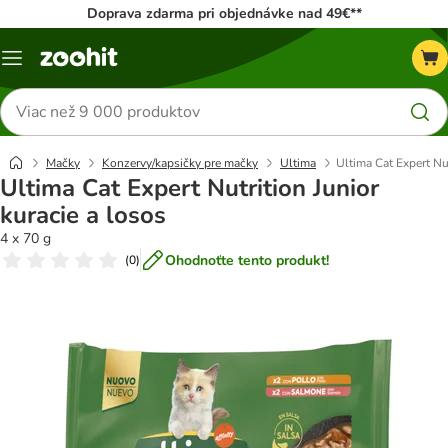
Doprava zdarma pri objednávke nad 49€**
Kategórie
Hľadať
produkty
Mačky
Konzervy/kapsičky pre mačky
Ultima
Ultima Cat Expert Nut
Ultima Cat Expert Nutrition Junior
kuracie a losos
4 x 70 g
Ohodnoťte tento produkt!
(
0
)