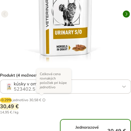
Celková cena
Produkt (4 možností)
rovnakých
položiek pri kúpe
kúsky v omáčke 24 x 85 g
jednotlivo
523402.5
-0.29%
jednotlivo
30,58 €
30,49 €
14,95 € / kg
Jednorazové