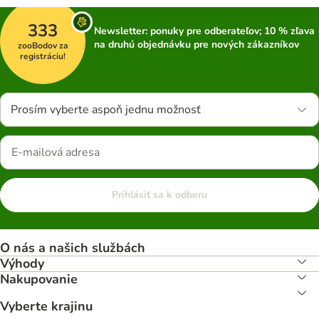
333
Newsletter: ponuky pre odberateľov; 10 % zľava
na druhú objednávku pre nových zákazníkov
zooBodov za
registráciu!
Prosím vyberte aspoň jednu možnosť
Prihlásiť sa k odberu
O nás a našich službách
Výhody
Nakupovanie
Vyberte krajinu