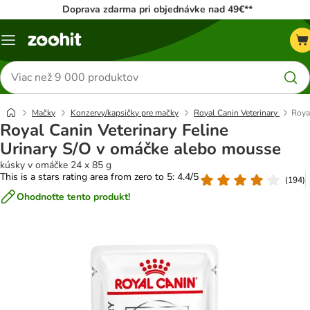
Doprava zdarma pri objednávke nad 49€**
Kategórie
Hľadať
produkty
Mačky
Konzervy/kapsičky pre mačky
Royal Canin Veterinary
Roya
Royal Canin Veterinary Feline
Urinary S/O v omáčke alebo mousse
kúsky v omáčke 24 x 85 g
This is a stars rating area from zero to 5: 4.4/5
(
194
)
Ohodnoťte tento produkt!