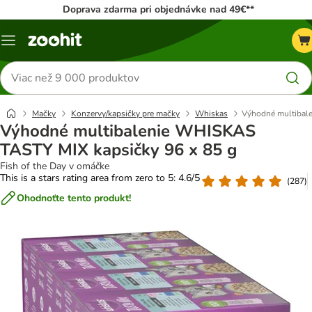
Doprava zdarma pri objednávke nad 49€**
Kategórie
Hľadať
produkty
Mačky
Konzervy/kapsičky pre mačky
Whiskas
Výhodné multibal
Výhodné multibalenie WHISKAS
TASTY MIX kapsičky 96 x 85 g
Fish of the Day v omáčke
This is a stars rating area from zero to 5: 4.6/5
(
287
)
Ohodnoťte tento produkt!