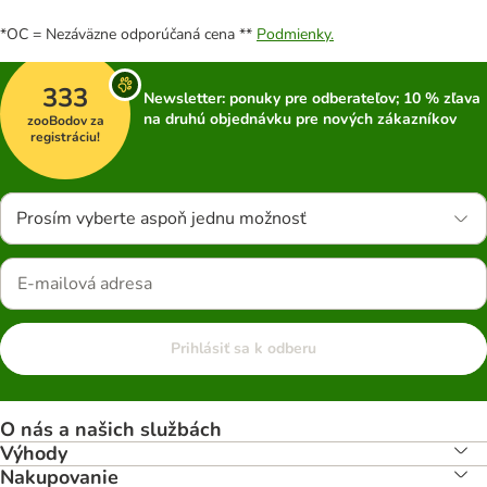
*OC = Nezáväzne odporúčaná cena **
Podmienky.
333
Newsletter: ponuky pre odberateľov; 10 % zľava
na druhú objednávku pre nových zákazníkov
zooBodov za
registráciu!
Prosím vyberte aspoň jednu možnosť
Prihlásiť sa k odberu
O nás a našich službách
Výhody
Nakupovanie