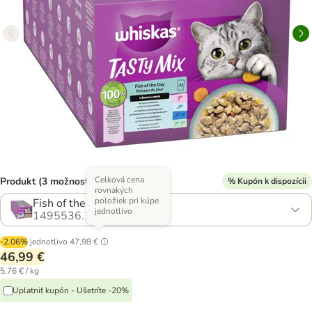
Celková cena
Produkt (3 možností)
% Kupón k dispozícii
rovnakých
položiek pri kúpe
Fish of the Day v omáčke
jednotlivo
1495536.1
-2.06%
jednotlivo
47,98 €
46,99 €
5,76 € / kg
Uplatniť kupón - Ušetríte -20%