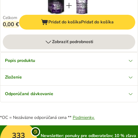
Celkom
Pridať do košíka
Pridať do košíka
0,00 €
Zobraziť podrobnosti
Popis produktu
Zloženie
Odporúčané dávkovanie
*OC = Nezáväzne odporúčaná cena **
Podmienky.
333
Newsletter: ponuky pre odberateľov; 10 % zľava