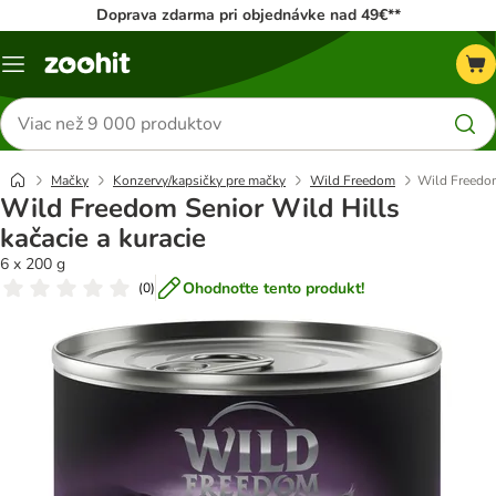
Doprava zdarma pri objednávke nad 49€**
Kategórie
Hľadať
produkty
Mačky
Konzervy/kapsičky pre mačky
Wild Freedom
Wild Freedom
Wild Freedom Senior Wild Hills
kačacie a kuracie
6 x 200 g
Ohodnoťte tento produkt!
(
0
)