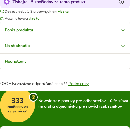
Získajte 15 zooBodov za tento produkt.
Dodacia doba 1-3 pracovných dní
viac tu
Vrátenie tovaru
viac tu
Popis produktu
Na stiahnutie
Hodnotenia
*OC = Nezáväzne odporúčaná cena **
Podmienky.
333
Newsletter: ponuky pre odberateľov; 10 % zľava
na druhú objednávku pre nových zákazníkov
zooBodov za
registráciu!