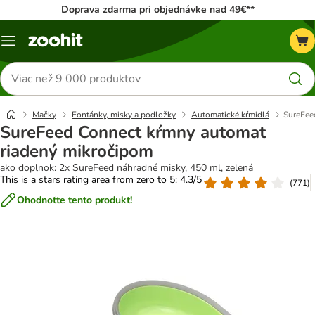
Doprava zdarma pri objednávke nad 49€**
Kategórie
Hľadať
produkty
Mačky
Fontánky, misky a podložky
Automatické kŕmidlá
SureFee
SureFeed Connect kŕmny automat
riadený mikročipom
ako doplnok: 2x SureFeed náhradné misky, 450 ml, zelená
This is a stars rating area from zero to 5: 4.3/5
(
771
)
Ohodnoťte tento produkt!