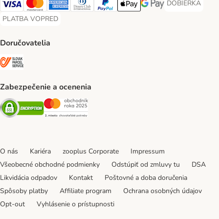
DOBIERKA
DOBIERKA Paym
Visa Payment Method
Mastercard Payment Method
American Express Payment Method
Diners Club Payment Method
PayPal Payment Method
Apple Pay Payment Method
Google Pay Payment Me
PLATBA VOPRED
PLATBA VOPRED Payment Method
Doručovatelia
SLOVAK PARCEL SERVICE Shipping Method
Zabezpečenie a ocenenia
Security
Security
O nás
Kariéra
zooplus Corporate
Impressum
Všeobecné obchodné podmienky
Odstúpiť od zmluvy tu
DSA
Likvidácia odpadov
Kontakt
Poštovné a doba doručenia
Spôsoby platby
Affiliate program
Ochrana osobných údajov
Opt-out
Vyhlásenie o prístupnosti