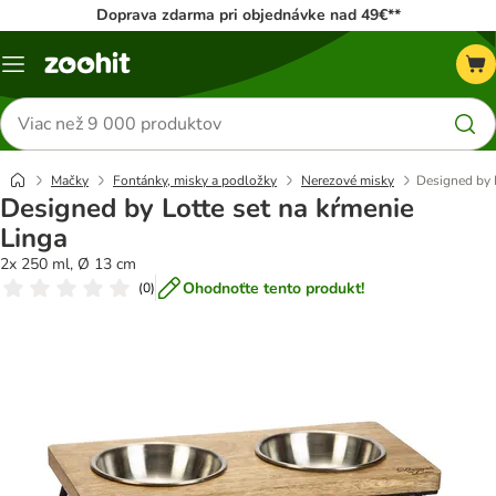
Doprava zdarma pri objednávke nad 49€**
Kategórie
Hľadať
produkty
Mačky
Fontánky, misky a podložky
Nerezové misky
Designed by 
Designed by Lotte set na kŕmenie
Linga
2x 250 ml, Ø 13 cm
Ohodnoťte tento produkt!
(
0
)