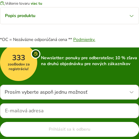
Vrátenie tovaru
viac tu
Popis produktu
*OC = Nezáväzne odporúčaná cena **
Podmienky.
333
Newsletter: ponuky pre odberateľov; 10 % zľava
na druhú objednávku pre nových zákazníkov
zooBodov za
registráciu!
Prosím vyberte aspoň jednu možnosť
Prihlásiť sa k odberu