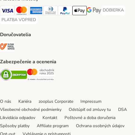
DOBIERKA
DOBIERKA Paym
Visa Payment Method
Mastercard Payment Method
American Express Payment Method
Diners Club Payment Method
PayPal Payment Method
Apple Pay Payment Method
Google Pay Payment Me
PLATBA VOPRED
PLATBA VOPRED Payment Method
Doručovatelia
SLOVAK PARCEL SERVICE Shipping Method
Zabezpečenie a ocenenia
Security
Security
O nás
Kariéra
zooplus Corporate
Impressum
Všeobecné obchodné podmienky
Odstúpiť od zmluvy tu
DSA
Likvidácia odpadov
Kontakt
Poštovné a doba doručenia
Spôsoby platby
Affiliate program
Ochrana osobných údajov
Opt-out
Vyhlásenie o prístupnosti