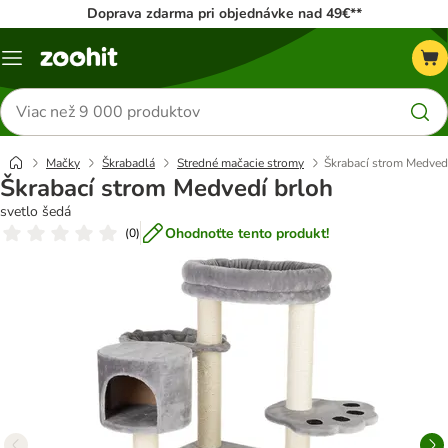
Doprava zdarma pri objednávke nad 49€**
Kategórie
Hľadať
produkty
Mačky
Škrabadlá
Stredné mačacie stromy
Škrabací strom Medved
Škrabací strom Medvedí brloh
svetlo šedá
Ohodnoťte tento produkt!
(
0
)