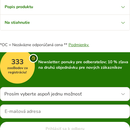
Popis produktu
Na stiahnutie
*OC = Nezáväzne odporúčaná cena **
Podmienky.
333
Newsletter: ponuky pre odberateľov; 10 % zľava
na druhú objednávku pre nových zákazníkov
zooBodov za
registráciu!
Prosím vyberte aspoň jednu možnosť
Prihlásiť sa k odberu