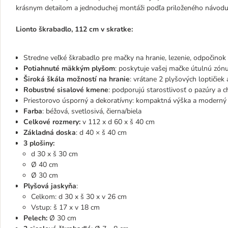
krásnym detailom a jednoduchej montáži podľa priloženého návodu
Lionto škrabadlo, 112 cm v skratke:
Stredne veľké škrabadlo pre mačky na hranie, lezenie, odpočinok
Potiahnuté mäkkým plyšom
: poskytuje vašej mačke útulnú zón
Široká škála možností na hranie
: vrátane 2 plyšových loptičiek
Robustné sisalové kmene
: podporujú starostlivosť o pazúry a 
Priestorovo úsporný a dekoratívny: kompaktná výška a moderný
Farba
: béžová, svetlosivá, čierna/biela
Celkové rozmery:
v 112 x d 60 x š 40 cm
Základná doska
: d 40 × š 40 cm
3 plošiny:
d 30 x š 30 cm
Ø 40 cm
Ø 30 cm
Plyšová jaskyňa
:
Celkom: d 30 x š 30 x v 26 cm
Vstup: š 17 x v 18 cm
Pelech:
Ø 30 cm