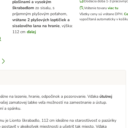
Dodacia doba 1-3 pracovnýc
plošinami a vysokým
škrabadlom
zo sisalu, s
Vrátenie tovaru
viac tu
príjemným plyšovým poťahom,
Všetky ceny sú vrátane DPH
.
Ce
vypočítaná automaticky v košík
vrátane 2 plyšových loptičiek a
sisalového lana na hranie
, výška:
112 cm
ďalej
álne na lezenie, hranie, odpočinok a pozorovanie. Vďaka
útulnej
ašej zamatovej labke veľa možností na zamestnanie a ústup.
aní a spánku.
u je Lionto škrabadlo, 112 cm ideálne na starostlivosť o pazúriky
postaviť v akejkoľvek miestnosti a ušetriť tak miesto. Vďaka