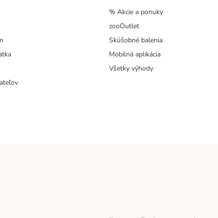
% Akcie a ponuky
zooOutlet
m
Skúšobné balenia
atka
Mobilná aplikácia
Všetky výhody
ateľov