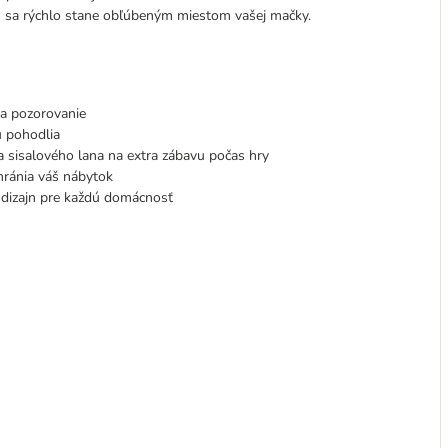
 sa rýchlo stane obľúbeným miestom vašej mačky.
 a pozorovanie
u pohodlia
 a sisalového lana na extra zábavu počas hry
chránia váš nábytok
 dizajn pre každú domácnosť