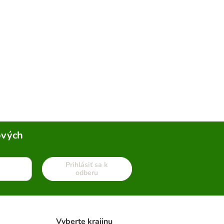
ových
Prihlásiť sa k
odberu
Vyberte krajinu