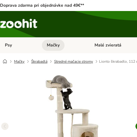
Doprava zdarma pri objednávke nad 49€**
Psy
Mačky
Malé zvieratá
Otvoriť menu: Psy
Otvoriť menu: Mačky
Mačky
Škrabadlá
Stredné mačacie stromy
Lionto škrabadlo, 112