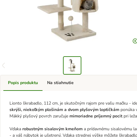
Popis produktu
Na stiahnutie
Lionto škrabadlo, 112 cm, je skutočným rajom pre vašu mačku - ide
skrýši, niekoľkým plošinám a dvom plyšovým loptičkám
ponúka v
Mäkký plyšový povrch zaručuje
mimoriadne príjemný pocit
pri lež
Vďaka
robustným sisalovým kmeňom
a prídavnému sisalovému lan
- a váš nábytok je ušetrený. Vďaka strednej výške môžete škrabadlo 