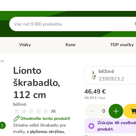
Hľadať
produkty
Vtáky
Kone
TOP značky
Otvoriť menu: Malé zvieratá
Otvoriť menu: Vtáky
Otvoriť menu: 
 cm
Lionto
béžová
2390923.2
škrabadlo,
46,49 €
112 cm
46,49 € / kus
béžová
(
0
)
Ohodnoťte tento produkt!
Získajte 46 zooBod
Stredne veľké škrabadlo pre
produkt.
mačky,
s plyšovou skrýšou,