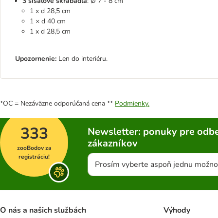
3 sisalové škrabadlá
: Ø 7 - 8 cm
1 x d 28,5 cm
1 × d 40 cm
1 x d 28,5 cm
Upozornenie:
Len do interiéru.
*OC = Nezáväzne odporúčaná cena **
Podmienky.
333
Newsletter: ponuky pre odbe
zákazníkov
zooBodov za
registráciu!
Prosím vyberte aspoň jednu možno
O nás a našich službách
Výhody