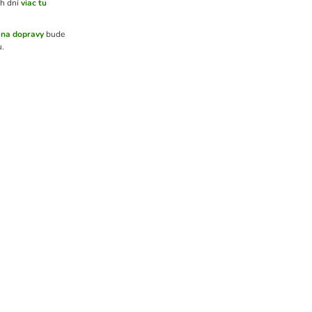
h dní
viac tu
na dopravy
bude
u.