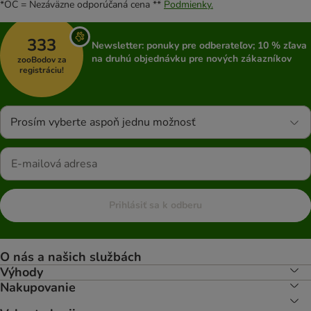
*OC = Nezáväzne odporúčaná cena **
Podmienky.
333
Newsletter: ponuky pre odberateľov; 10 % zľava
na druhú objednávku pre nových zákazníkov
zooBodov za
registráciu!
Prosím vyberte aspoň jednu možnosť
Prihlásiť sa k odberu
O nás a našich službách
Výhody
Nakupovanie