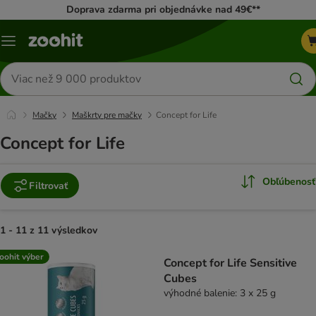
Doprava zdarma pri objednávke nad 49€**
Kategórie
Hľadať
produkty
Mačky
Maškrty pre mačky
Concept for Life
Concept for Life
Obľúbenosť
Filtrovať
1 - 11 z 11 výsledkov
product items have been changed
oohit výber
Concept for Life Sensitive
Cubes
výhodné balenie: 3 x 25 g