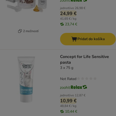
jednotlivo
26,98 €
24,99 €
41,65 € / kg
23,74 €
2 možností
Pridať do košíka
Concept for Life Sensitive
pasta
3 x 75 g
Not Rated
jednotlivo
12,87 €
10,99 €
48,84 € / kg
10,44 €