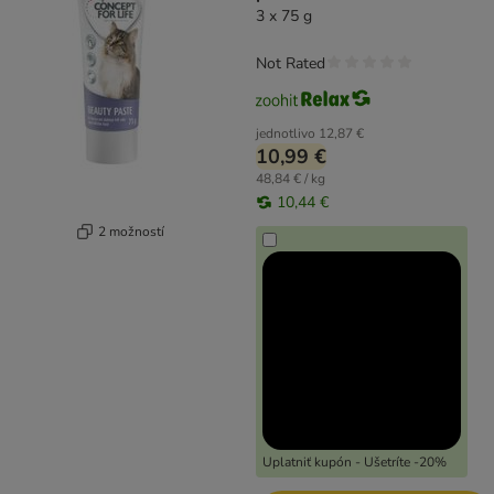
3 x 75 g
Not Rated
jednotlivo
12,87 €
10,99 €
48,84 € / kg
10,44 €
2 možností
Uplatniť kupón - Ušetríte -20%