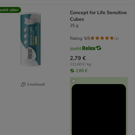
oohit výber
Concept for Life Sensitive
Cubes
25 g
Rating: 5/5
(
1
)
2,79 €
111,60 € / kg
2,65 €
2 možností