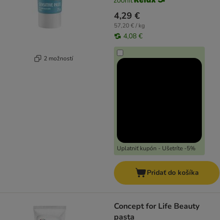
4,29 €
57,20 € / kg
4,08 €
2 možností
Uplatniť kupón - Ušetríte -5%
Pridať do košíka
Concept for Life Beauty
pasta