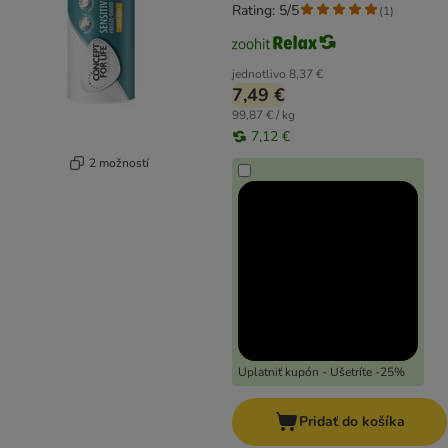
Rating: 5/5
(
1
)
jednotlivo
8,37 €
7,49 €
99,87 € / kg
7,12 €
2 možností
Uplatniť kupón - Ušetríte -25%
Pridať do košíka