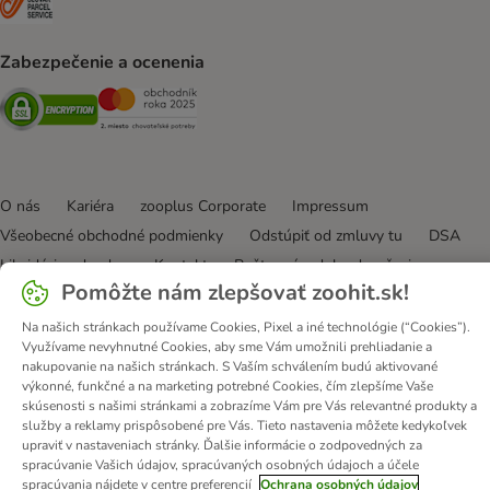
Zabezpečenie a ocenenia
Security
Security
O nás
Kariéra
zooplus Corporate
Impressum
Všeobecné obchodné podmienky
Odstúpiť od zmluvy tu
DSA
Likvidácia odpadov
Kontakt
Poštovné a doba doručenia
Pomôžte nám zlepšovať zoohit.sk!
Spôsoby platby
Affiliate program
Ochrana osobných údajov
Opt-out
Vyhlásenie o prístupnosti
Na našich stránkach používame Cookies, Pixel a iné technológie (“Cookies”).
Využívame nevyhnutné Cookies, aby sme Vám umožnili prehliadanie a
nakupovanie na našich stránkach. S Vaším schválením budú aktivované
© zooplus SE
2026
výkonné, funkčné a na marketing potrebné Cookies, čím zlepšíme Vaše
skúsenosti s našimi stránkami a zobrazíme Vám pre Vás relevantné produkty a
služby a reklamy prispôsobené pre Vás. Tieto nastavenia môžete kedykoľvek
upraviť v nastaveniach stránky. Ďalšie informácie o zodpovedných za
spracúvanie Vašich údajov, spracúvaných osobných údajoch a účele
spracúvania nájdete v centre preferencií
Ochrana osobných údajov