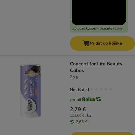
Uplatniť kupón - Ušetríte -25%
Pridať do košíka
Concept for Life Beauty
Cubes
25 g
Not Rated
2,79 €
111,60 € / kg
2,65 €