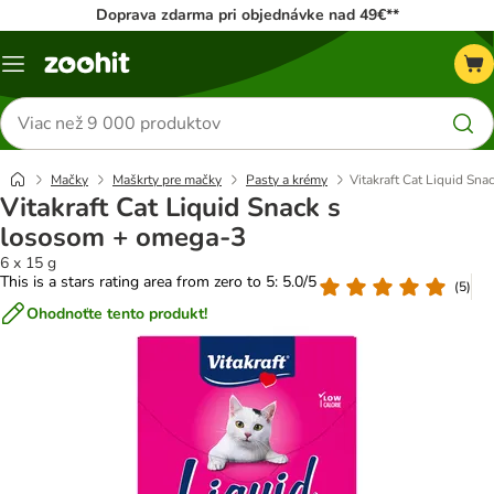
Doprava zdarma pri objednávke nad 49€**
Kategórie
Hľadať
produkty
Mačky
Maškrty pre mačky
Pasty a krémy
Vitakraft Cat Liquid Sn
Vitakraft Cat Liquid Snack s
lososom + omega-3
6 x 15 g
This is a stars rating area from zero to 5: 5.0/5
(
5
)
Ohodnoťte tento produkt!