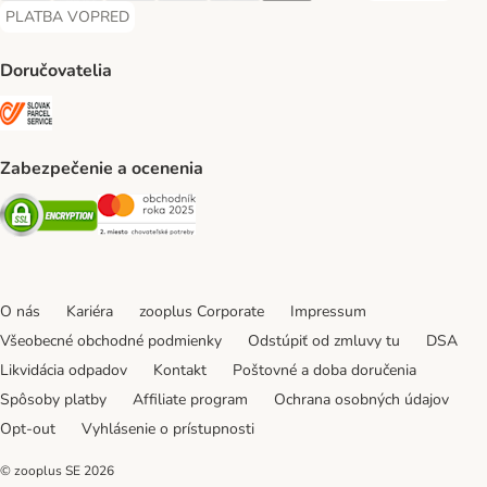
PLATBA VOPRED
PLATBA VOPRED Payment Method
Doručovatelia
SLOVAK PARCEL SERVICE Shipping Method
Zabezpečenie a ocenenia
Security
Security
O nás
Kariéra
zooplus Corporate
Impressum
Všeobecné obchodné podmienky
Odstúpiť od zmluvy tu
DSA
Likvidácia odpadov
Kontakt
Poštovné a doba doručenia
Spôsoby platby
Affiliate program
Ochrana osobných údajov
Opt-out
Vyhlásenie o prístupnosti
© zooplus SE
2026