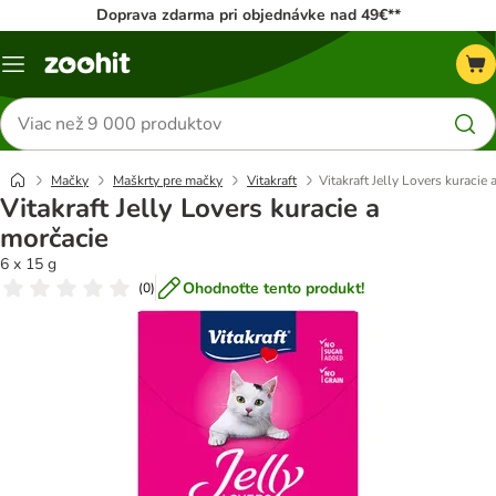
Doprava zdarma pri objednávke nad 49€**
Kategórie
Hľadať
produkty
Mačky
Maškrty pre mačky
Vitakraft
Vitakraft Jelly Lovers kuracie
Vitakraft Jelly Lovers kuracie a
morčacie
6 x 15 g
Ohodnoťte tento produkt!
(
0
)