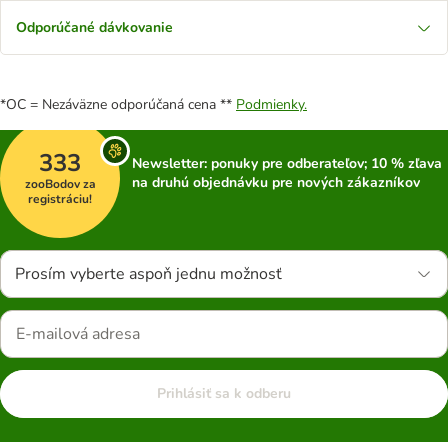
Odporúčané dávkovanie
*OC = Nezáväzne odporúčaná cena **
Podmienky.
333
Newsletter: ponuky pre odberateľov; 10 % zľava
na druhú objednávku pre nových zákazníkov
zooBodov za
registráciu!
Prosím vyberte aspoň jednu možnosť
Prihlásiť sa k odberu