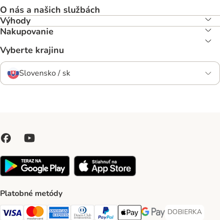
O nás a našich službách
Výhody
Nakupovanie
Vyberte krajinu
Slovensko / sk
Platobné metódy
DOBIERKA
DOBIERKA Paym
Visa Payment Method
Mastercard Payment Method
American Express Payment Method
Diners Club Payment Method
PayPal Payment Method
Apple Pay Payment Method
Google Pay Payment Me