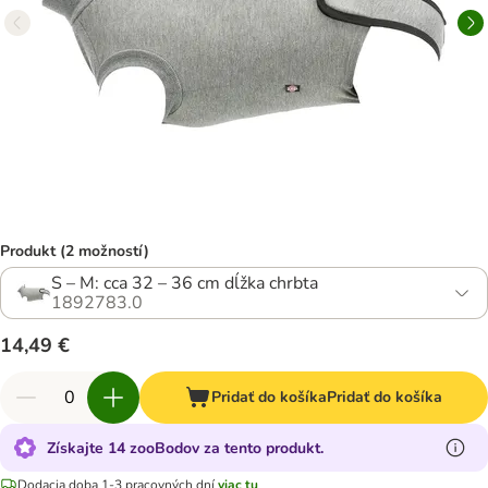
Produkt (2 možností)
S – M: cca 32 – 36 cm dĺžka chrbta
1892783.0
14,49 €
Pridať do košíka
Pridať do košíka
Získajte 14 zooBodov za tento produkt.
Dodacia doba 1-3 pracovných dní
viac tu