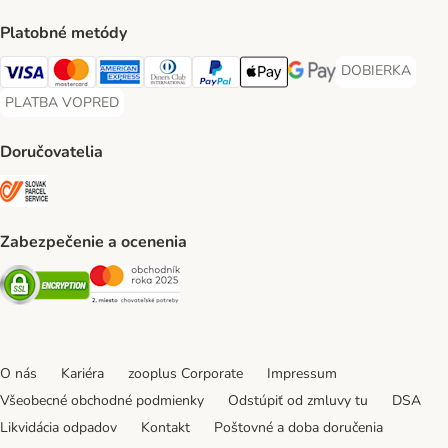
Platobné metódy
DOBIERKA
DOBIERKA Paym
Visa Payment Method
Mastercard Payment Method
American Express Payment Method
Diners Club Payment Method
PayPal Payment Method
Apple Pay Payment Method
Google Pay Payment Me
PLATBA VOPRED
PLATBA VOPRED Payment Method
Doručovatelia
SLOVAK PARCEL SERVICE Shipping Method
Zabezpečenie a ocenenia
Security
Security
O nás
Kariéra
zooplus Corporate
Impressum
Všeobecné obchodné podmienky
Odstúpiť od zmluvy tu
DSA
Likvidácia odpadov
Kontakt
Poštovné a doba doručenia