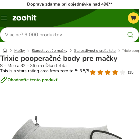
Doprava zdarma pri objednávke nad 49€**
Kategórie
Hľadať
produkty
Mačky
Starostlivosť o mačky
Starostlivosť o srsť a telo
Trixie po
Trixie pooperačné body pre mačky
S – M: cca 32 – 36 cm dĺžka chrbta
This is a stars rating area from zero to 5: 3.5/5
(
15
)
Ohodnoťte tento produkt!