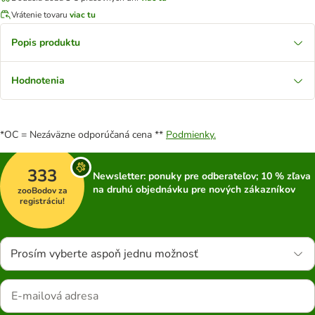
Vrátenie tovaru
viac tu
Popis produktu
Hodnotenia
*OC = Nezáväzne odporúčaná cena **
Podmienky.
333
Newsletter: ponuky pre odberateľov; 10 % zľava
na druhú objednávku pre nových zákazníkov
zooBodov za
registráciu!
Prosím vyberte aspoň jednu možnosť