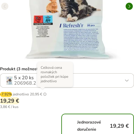
Celková cena
Produkt (3 možností)
rovnakých
položiek pri kúpe
5 x 20 ks
jednotlivo
206968.2
-7.92%
jednotlivo
20,95 €
19,29 €
3,86 € / kus
Jednorazové
19,29 €
doručenie