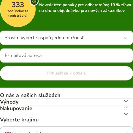
333
Newsletter: ponuky pre odberateľov; 10 % zľava
na druhú objednávku pre nových zákazníkov
zooBodov za
registráciu!
Prosím vyberte aspoň jednu možnosť
Prihlásiť sa k odberu
O nás a našich službách
Výhody
Nakupovanie
Vyberte krajinu