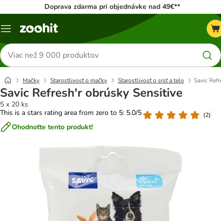
Doprava zdarma pri objednávke nad 49€**
Kategórie
Hľadať
produkty
Mačky
Starostlivosť o mačky
Starostlivosť o srsť a telo
Savic Refr
Savic Refresh'r obrúsky Sensitive
5 x 20 ks
This is a stars rating area from zero to 5: 5.0/5
(
2
)
Ohodnoťte tento produkt!