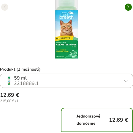
Produkt (2 možností)
59 ml
2218889.1
12,69 €
215,08 € / l
Jednorazové
12,69 €
doručenie