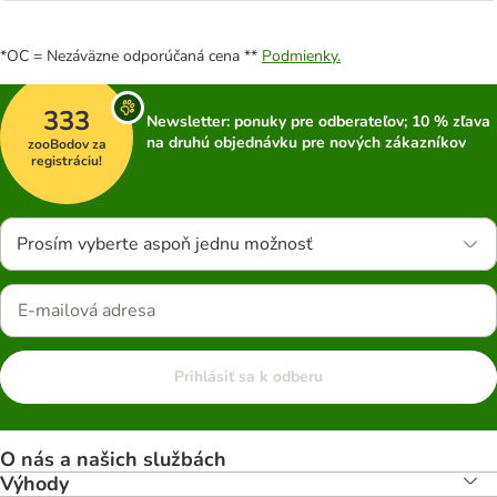
*OC = Nezáväzne odporúčaná cena **
Podmienky.
333
Newsletter: ponuky pre odberateľov; 10 % zľava
na druhú objednávku pre nových zákazníkov
zooBodov za
registráciu!
Prosím vyberte aspoň jednu možnosť
Prihlásiť sa k odberu
O nás a našich službách
Výhody