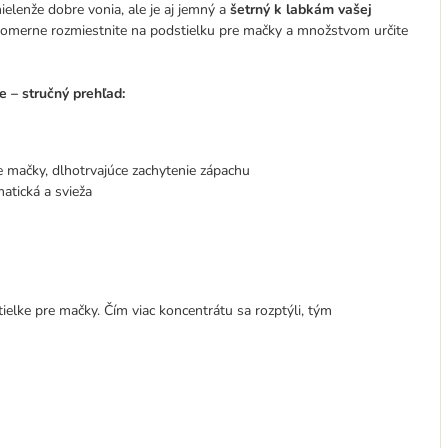
elenže dobre vonia, ale je aj jemný a
šetrný k labkám vašej
merne rozmiestnite na podstielku pre mačky a množstvom určite
 – stručný prehľad:
e mačky, dlhotrvajúce zachytenie zápachu
matická a svieža
lke pre mačky. Čím viac koncentrátu sa rozptýli, tým