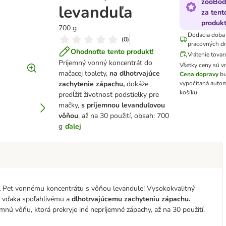
zooBod
levanduľa
za tent
produkt
700 g
Dodacia doba
(
0
)
pracovných d
Ohodnoťte tento produkt!
Vrátenie tovar
Príjemný vonný koncentrát do
Všetky ceny sú 
mačacej toalety,
na dlhotrvajúce
Cena dopravy
bu
zachytenie
zápachu,
dokáže
vypočítaná autom
košíku.
predĺžiť životnosť podstielky pre
mačky,
s príjemnou levanduľovou
vôňou
, až na 30 použití, obsah: 700
g
ďalej
l Pet vonnému koncentrátu s vôňou levandule! Vysokokvalitný
ky vďaka spoľahlivému a
dlhotrvajúcemu zachyteniu
zápachu.
jemnú vôňu, ktorá prekryje iné nepríjemné zápachy, až na 30 použití.