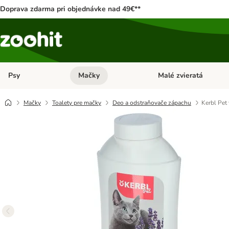
Doprava zdarma pri objednávke nad 49€**
Psy
Mačky
Malé zvieratá
Otvoriť menu: Psy
Otvoriť menu: Mačky
Mačky
Toalety pre mačky
Deo a odstraňovače zápachu
Kerbl Pet