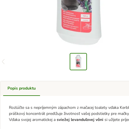
Popis produktu
Rozlúčte sa s nepríjemným zápachom z mačacej toalety vďaka Kerb
práškový koncentrát predlžuje životnosť vašej podstielky pre mač
Vďaka svojej aromatickej a
sviežej levanduľovej vôni
si užijete prí