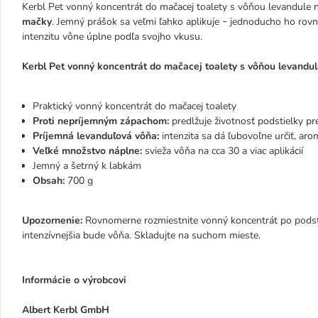
Kerbl Pet vonný koncentrát do mačacej toalety s vôňou levandule ni
mačky
. Jemný prášok sa veľmi ľahko aplikuje
jednoducho ho rovno
–
intenzitu vône úplne podľa svojho vkusu.
Kerbl Pet vonný koncentrát do mačacej toalety s vôňou levandule
Praktický vonný koncentrát do mačacej toalety
Proti nepríjemným zápachom:
predlžuje životnosť podstielky pr
Príjemná levanduľová vôňa:
intenzita sa dá ľubovoľne určiť, aro
Veľké množstvo náplne:
svieža vôňa na cca 30 a viac aplikácií
Jemný a šetrný k labkám
Obsah:
700 g
Upozornenie:
Rovnomerne rozmiestnite vonný koncentrát po podstie
intenzívnejšia bude vôňa. Skladujte na suchom mieste.
Informácie o výrobcovi
Albert Kerbl GmbH