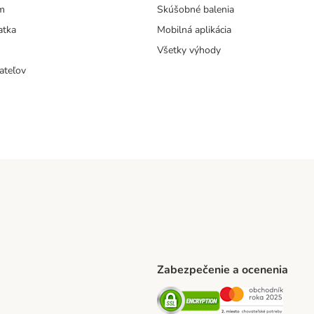
m
Skúšobné balenia
atka
Mobilná aplikácia
Všetky výhody
ateľov
Zabezpečenie a ocenenia
ARCEL SERVICE Shipping Method
Security
Securit
thod