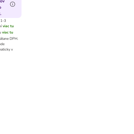
ov
o
.
 1-3
ní
viac tu
u
viac tu
vrátane DPH
.
de
aticky v