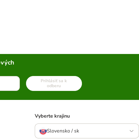
ových
Prihlásiť sa k
odberu
Vyberte krajinu
Slovensko / sk