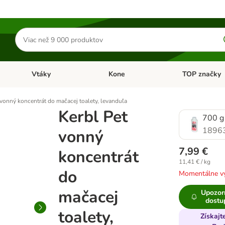
Hľadať
produkty
Vtáky
Kone
TOP značky
Otvoriť menu: Malé zvieratá
Otvoriť menu: Vtáky
Otvoriť menu: 
 vonný koncentrát do mačacej toalety, levanduľa
Kerbl Pet
700 g
1896
vonný
7,99 €
koncentrát
11,41 € / kg
do
Momentálne v
mačacej
Upozor
dostu
toalety,
Získajt