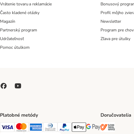
Vrátenie tovaru a reklamácie
Bonusový progra
Často kladené otázky
Profil môjho zvier
Magazín
Newsletter
Partnerský program
Program pre chov
Udržateľnosť
Zľava pre útulky
Pomoc útulkom
Platobné metódy
Doručovatelia
SLOVAK P
Visa Payment Method
Mastercard Payment Method
American Express Payment Method
Diners Club Payment Method
PayPal Payment Method
Apple Pay Payment Method
Google Pay Payment Me