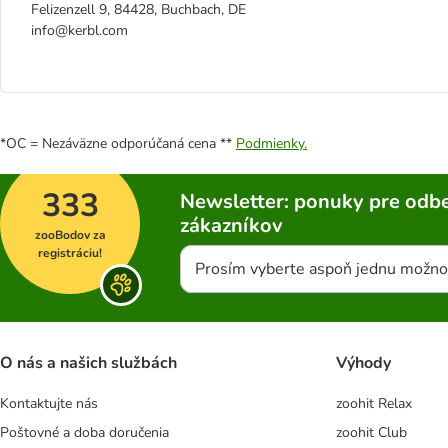
Felizenzell 9, 84428, Buchbach, DE
info@kerbl.com
*OC = Nezáväzne odporúčaná cena **
Podmienky.
333
Newsletter: ponuky pre odbe
zákazníkov
zooBodov za
registráciu!
Prosím vyberte aspoň jednu možno
O nás a našich službách
Výhody
Kontaktujte nás
zoohit Relax
Poštovné a doba doručenia
zoohit Club