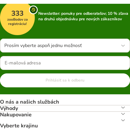
333
Newsletter: ponuky pre odberateľov; 10 % zľava
na druhú objednávku pre nových zákazníkov
zooBodov za
registráciu!
Prosím vyberte aspoň jednu možnosť
Prihlásiť sa k odberu
O nás a našich službách
Výhody
Nakupovanie
Vyberte krajinu