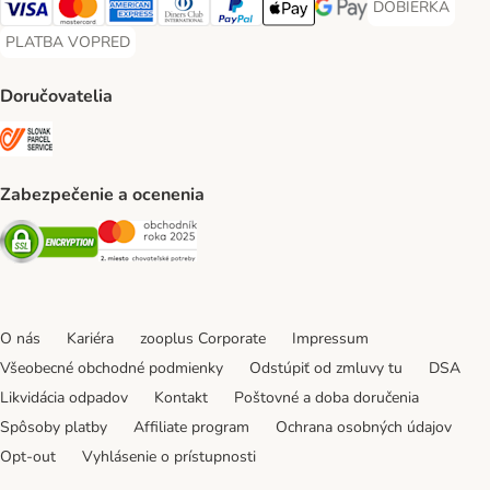
DOBIERKA
DOBIERKA Paym
Visa Payment Method
Mastercard Payment Method
American Express Payment Method
Diners Club Payment Method
PayPal Payment Method
Apple Pay Payment Method
Google Pay Payment Me
PLATBA VOPRED
PLATBA VOPRED Payment Method
Doručovatelia
SLOVAK PARCEL SERVICE Shipping Method
Zabezpečenie a ocenenia
Security
Security
O nás
Kariéra
zooplus Corporate
Impressum
Všeobecné obchodné podmienky
Odstúpiť od zmluvy tu
DSA
Likvidácia odpadov
Kontakt
Poštovné a doba doručenia
Spôsoby platby
Affiliate program
Ochrana osobných údajov
Opt-out
Vyhlásenie o prístupnosti