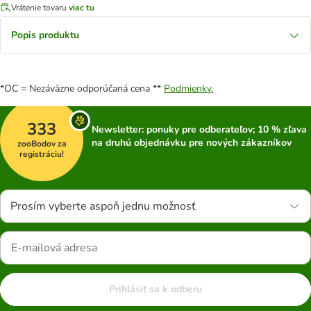
Vrátenie tovaru
viac tu
Popis produktu
*OC = Nezáväzne odporúčaná cena **
Podmienky.
333
Newsletter: ponuky pre odberateľov; 10 % zľava
na druhú objednávku pre nových zákazníkov
zooBodov za
registráciu!
Prosím vyberte aspoň jednu možnosť
Prihlásiť sa k odberu