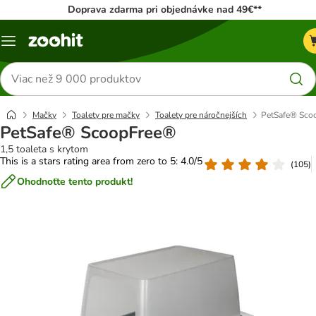
Doprava zdarma pri objednávke nad 49€**
Kategórie
Hľadať
produkty
Mačky
Toalety pre mačky
Toalety pre náročnejších
PetSafe® Sco
PetSafe® ScoopFree®
1,5 toaleta s krytom
This is a stars rating area from zero to 5: 4.0/5
(
105
)
Ohodnoťte tento produkt!