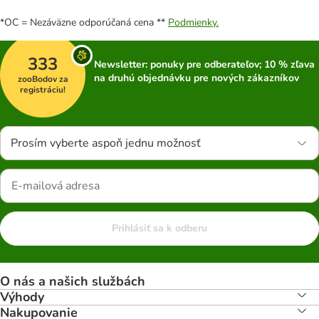
*OC = Nezáväzne odporúčaná cena **
Podmienky.
333
Newsletter: ponuky pre odberateľov; 10 % zľava
na druhú objednávku pre nových zákazníkov
zooBodov za
registráciu!
Prosím vyberte aspoň jednu možnosť
Prihlásiť sa k odberu
O nás a našich službách
Výhody
Nakupovanie