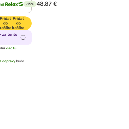
48,87 €
-15%
Pridať
Pridať
do
do
košíka
košíka
 za tento
dní
viac tu
a dopravy
bude