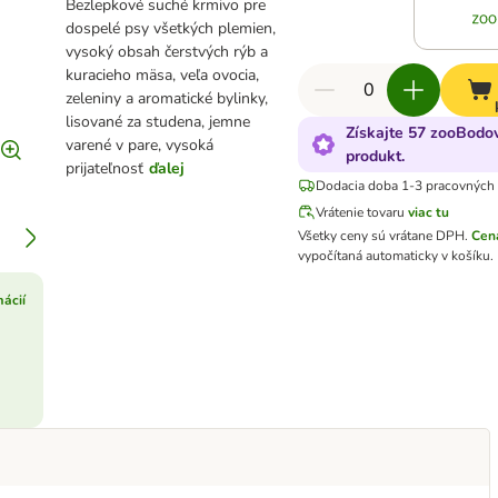
Bezlepkové suché krmivo pre
dospelé psy všetkých plemien,
vysoký obsah čerstvých rýb a
kuracieho mäsa, veľa ovocia,
zeleniny a aromatické bylinky,
lisované za studena, jemne
Získajte 57 zooBodov
varené v pare, vysoká
produkt.
prijateľnosť
ďalej
Dodacia doba 1-3 pracovných 
Vrátenie tovaru
viac tu
Všetky ceny sú vrátane DPH
.
Cen
vypočítaná automaticky v košíku.
mácií