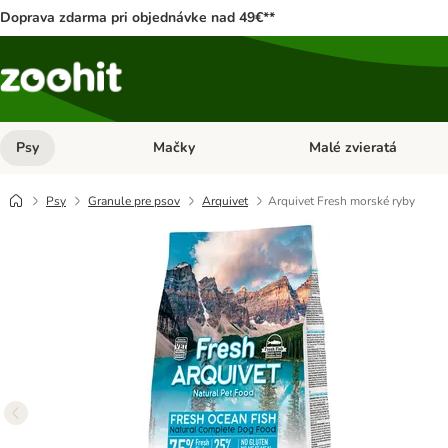
Doprava zdarma pri objednávke nad 49€**
Psy
Mačky
Malé zvieratá
Otvoriť menu: Psy
Otvoriť menu: Mačky
Psy
Granule pre psov
Arquivet
Arquivet Fresh morské ryby