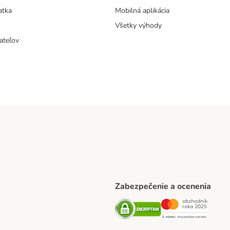
atka
Mobilná aplikácia
Všetky výhody
ateľov
Zabezpečenie a ocenenia
ARCEL SERVICE Shipping Method
Security
Securit
thod