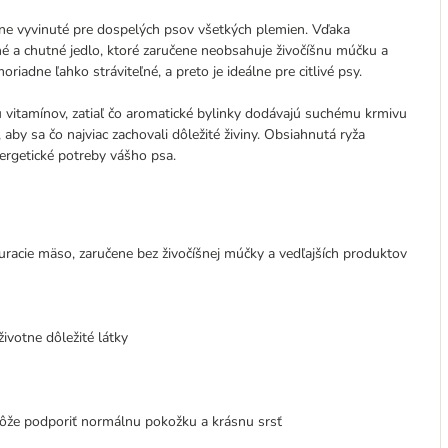
lne vyvinuté pre dospelých psov všetkých plemien. Vďaka
é a chutné jedlo, ktoré zaručene neobsahuje živočíšnu múčku a
riadne ľahko stráviteľné, a preto je ideálne pre citlivé psy.
u vitamínov, zatiaľ čo aromatické bylinky dodávajú suchému krmivu
, aby sa čo najviac zachovali dôležité živiny. Obsiahnutá ryža
nergetické potreby vášho psa.
acie mäso, zaručene bez živočíšnej múčky a vedľajších produktov
životne dôležité látky
môže podporiť normálnu pokožku a krásnu srsť