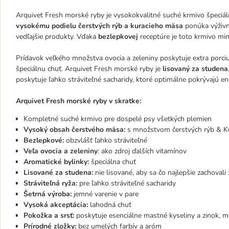
Arquivet Fresh morské ryby je vysokokvalitné suché krmivo špeciá
vysokému podielu čerstvých rýb a kuracieho mäsa
ponúka výživn
vedľajšie produkty. Vďaka
bezlepkovej
receptúre je toto krmivo mimo
Prídavok veľkého množstva ovocia a zeleniny poskytuje extra porci
špeciálnu chuť. Arquivet Fresh morské ryby je
lisovaný za studena
poskytuje ľahko stráviteľné sacharidy, ktoré optimálne pokrývajú e
Arquivet Fresh morské ryby v skratke:
Kompletné suché krmivo pre dospelé psy všetkých plemien
Vysoký obsah čerstvého mäsa:
s množstvom čerstvých rýb & Kur
Bezlepkové:
obzvlášť ľahko stráviteľné
Veľa ovocia a zeleniny
: ako zdroj ďalších vitamínov
Aromatické bylinky:
špeciálna chuť
Lisované za studena:
nie lisované, aby sa čo najlepšie zachovali 
Stráviteľná ryža:
pre ľahko stráviteľné sacharidy
Šetrná výroba:
jemné varenie v pare
Vysoká akceptácia:
lahodná chuť
Pokožka a srsť:
poskytuje esenciálne mastné kyseliny a zinok, 
Prírodné zložky:
bez umelých farbív a aróm