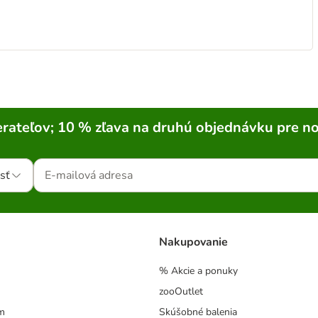
rateľov; 10 % zľava na druhú objednávku pre n
sť
Nakupovanie
% Akcie a ponuky
zooOutlet
m
Skúšobné balenia