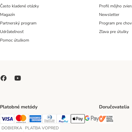
Často kladené otázky
Profil môjho zvier
Magazín
Newsletter
Partnerský program
Program pre chov
Udržateľnosť
Zľava pre útulky
Pomoc útulkom
Platobné metódy
Doručovatelia
SLOVAK P
Visa Payment Method
Mastercard Payment Method
American Express Payment Method
Diners Club Payment Method
PayPal Payment Method
Apple Pay Payment Method
Google Pay Payment Me
DOBIERKA
PLATBA VOPRED
DOBIERKA Payment Method
PLATBA VOPRED Payment Method