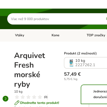
Hľadať
produkty
Vtáky
Kone
TOP značky
Otvoriť menu: Malé zvieratá
Otvoriť menu: Vtáky
Otvoriť menu: 
Arquivet
Produkt (2 možností)
10 kg
Fresh
2227262.1
morské
57,49 €
5,75 € / kg
ryby
Jednora
10 kg
doručeni
(
0
)
Ohodnoťte tento produkt!