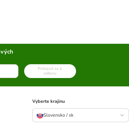
ových
Prihlásiť sa k
odberu
Vyberte krajinu
Slovensko / sk