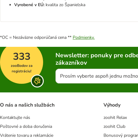
Vyrobené v EÚ:
kvalita zo Španielska
*OC = Nezáväzne odporúčaná cena **
Podmienky.
333
Newsletter: ponuky pre odbe
zákazníkov
zooBodov za
registráciu!
Prosím vyberte aspoň jednu možno
O nás a našich službách
Výhody
Kontaktujte nás
zoohit Relax
Poštovné a doba doručenia
zoohit Club
Vrátenie tovaru a reklamácie
Bonusový progra