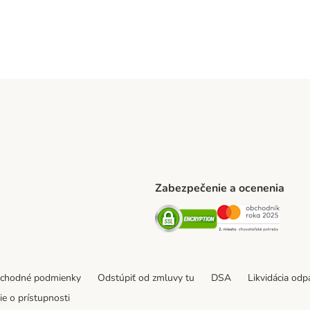
Zabezpečenie a ocenenia
ARCEL SERVICE Shipping Method
Security
Securit
thod
bchodné podmienky
Odstúpiť od zmluvy tu
DSA
Likvidácia od
e o prístupnosti