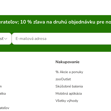
rateľov; 10 % zľava na druhú objednávku pre n
sť
Nakupovanie
% Akcie a ponuky
zooOutlet
m
Skúšobné balenia
atka
Mobilná aplikácia
Všetky výhody
ateľov