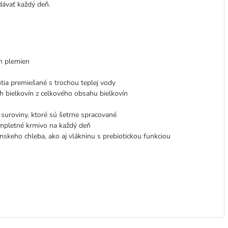
ávať každý deň.
h plemien
tia premiešané s trochou teplej vody
h bielkovín z celkového obsahu bielkovín
 suroviny, ktoré sú šetrne spracované
ompletné krmivo na každý deň
nskeho chleba, ako aj vlákninu s prebiotickou funkciou