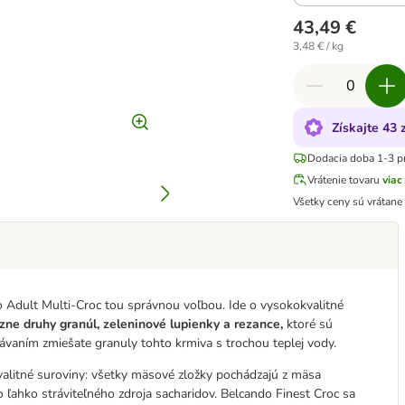
43,49 €
3,48 € / kg
Získajte 43 
Dodacia doba 1-3 p
Vrátenie tovaru
viac
Všetky ceny sú vrátan
do Adult Multi-Croc tou správnou voľbou. Ide o vysokokvalitné
zne druhy granúl, zeleninové lupienky a rezance,
ktoré sú
ávaním zmiešate granuly tohto krmiva s trochou teplej vody.
valitné suroviny: všetky mäsové zložky pochádzajú z mäsa
o ľahko stráviteľného zdroja sacharidov. Belcando Finest Croc sa