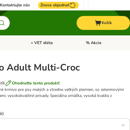
Kontaktujte nás
Znova objednať
Košík
+ VET diéta
% Akcie
Kone
Otvoriť menu: TOP značky
Otvoriť menu: + VET diéta
o Adult Multi-Croc
Ohodnoťte tento produkt!
(
0
)
é krmivo pre psy malých a stredne veľkých plemien, so zeleninovými
ami, vysokokvalitné prísady, špeciálna omáčka, vysoká kvalita z
í)