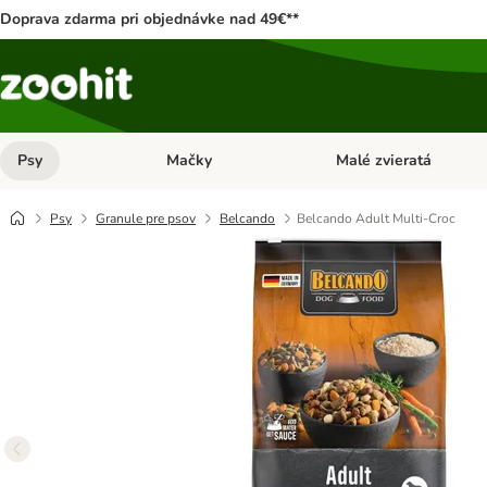
Doprava zdarma pri objednávke nad 49€**
Psy
Mačky
Malé zvieratá
Otvoriť menu: Psy
Otvoriť menu: Mačky
Psy
Granule pre psov
Belcando
Belcando Adult Multi-Croc