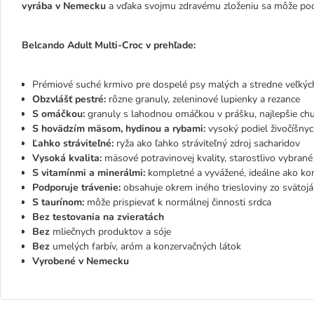
vyrába v Nemecku
a vďaka svojmu zdravému zloženiu sa môže pod
Belcando Adult Multi-Croc v prehľade:
Prémiové suché krmivo pre dospelé psy malých a stredne veľkýc
Obzvlášť pestré:
rôzne granuly, zeleninové lupienky a rezance
S omáčkou:
granuly s lahodnou omáčkou v prášku, najlepšie chu
S hovädzím mäsom, hydinou a rybami:
vysoký podiel živočíšnyc
Ľahko stráviteľné:
ryža ako ľahko stráviteľný zdroj sacharidov
Vysoká kvalita:
mäsové potravinovej kvality, starostlivo vybrané
S vitamínmi a minerálmi:
kompletné a vyvážené, ideálne ako k
Podporuje trávenie:
obsahuje okrem iného triesloviny zo svätojá
S taurínom:
môže prispievať k normálnej činnosti srdca
Bez testovania na zvieratách
Bez
mliečnych produktov a sóje
Bez
umelých farbív, aróm a konzervačných látok
Vyrobené v Nemecku