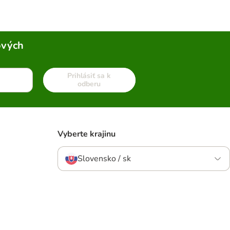
ových
Prihlásiť sa k
odberu
Vyberte krajinu
Slovensko / sk