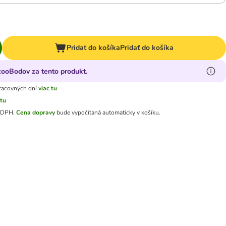
Pridať do košíka
Pridať do košíka
zooBodov za tento produkt.
racovných dní
viac tu
 tu
e DPH
.
Cena dopravy
bude vypočítaná automaticky v košíku.