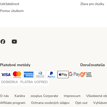
Udržateľnosť
Zľava pre útulky
Pomoc útulkom
Platobné metódy
Doručovatelia
SLOVAK P
Visa Payment Method
Mastercard Payment Method
American Express Payment Method
Diners Club Payment Method
PayPal Payment Method
Apple Pay Payment Method
Google Pay Payment Me
DOBIERKA
PLATBA VOPRED
DOBIERKA Payment Method
PLATBA VOPRED Payment Method
O nás
Kariéra
zooplus Corporate
Impressum
Všeobecné o
Affiliate program
Ochrana osobných údajov
Opt-out
Vyhláseni