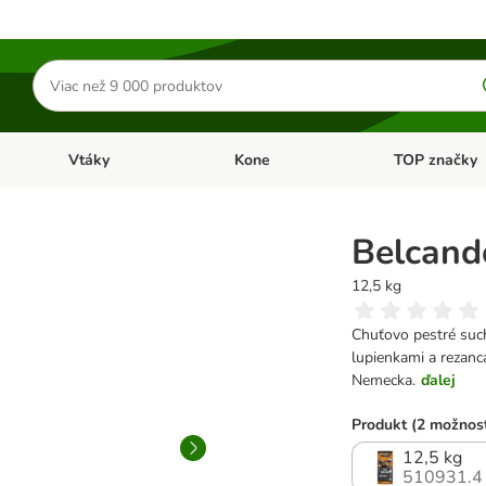
Hľadať
produkty
Vtáky
Kone
TOP značky
Otvoriť menu: Malé zvieratá
Otvoriť menu: Vtáky
Otvoriť menu: 
Belcand
12,5 kg
Chuťovo pestré such
lupienkami a rezanc
Nemecka.
ďalej
Produkt (2 možnost
12,5 kg
510931.4