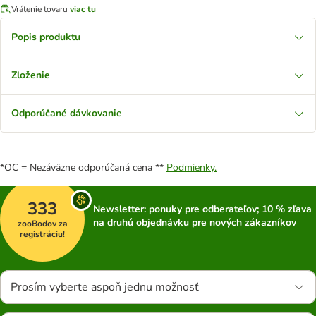
Vrátenie tovaru
viac tu
Popis produktu
Zloženie
Odporúčané dávkovanie
*OC = Nezáväzne odporúčaná cena **
Podmienky.
333
Newsletter: ponuky pre odberateľov; 10 % zľava
na druhú objednávku pre nových zákazníkov
zooBodov za
registráciu!
Prosím vyberte aspoň jednu možnosť