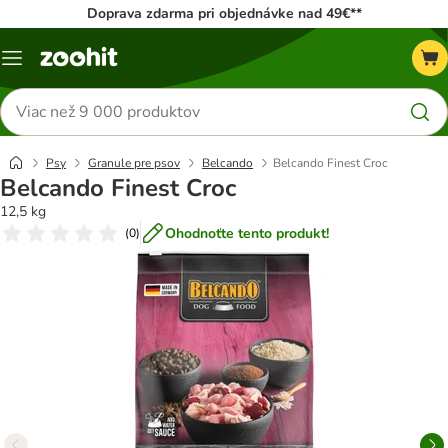
Doprava zdarma pri objednávke nad 49€**
Kategórie
Hľadať
produkty
Psy
Granule pre psov
Belcando
Belcando Finest Croc
Belcando Finest Croc
12,5 kg
Ohodnoťte tento produkt!
(
0
)