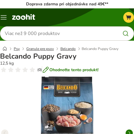
Doprava zdarma pri objednávke nad 49€**
Kategórie
Hľadať
produkty
Psy
Granule pre psov
Belcando
Belcando Puppy Gravy
Belcando Puppy Gravy
12,5 kg
Ohodnoťte tento produkt!
(
0
)