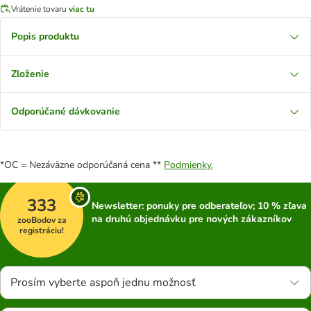
Vrátenie tovaru
viac tu
Popis produktu
Zloženie
Odporúčané dávkovanie
*OC = Nezáväzne odporúčaná cena **
Podmienky.
333
Newsletter: ponuky pre odberateľov; 10 % zľava
na druhú objednávku pre nových zákazníkov
zooBodov za
registráciu!
Prosím vyberte aspoň jednu možnosť