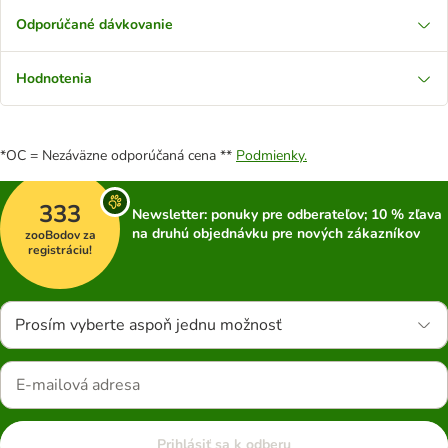
Odporúčané dávkovanie
Hodnotenia
*OC = Nezáväzne odporúčaná cena **
Podmienky.
333
Newsletter: ponuky pre odberateľov; 10 % zľava
na druhú objednávku pre nových zákazníkov
zooBodov za
registráciu!
Prosím vyberte aspoň jednu možnosť
Prihlásiť sa k odberu