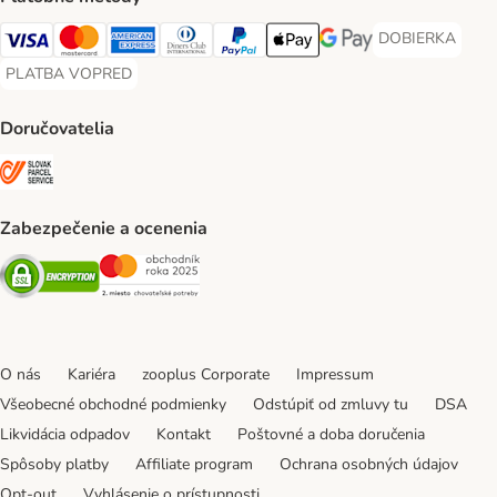
DOBIERKA
DOBIERKA Paym
Visa Payment Method
Mastercard Payment Method
American Express Payment Method
Diners Club Payment Method
PayPal Payment Method
Apple Pay Payment Method
Google Pay Payment Me
PLATBA VOPRED
PLATBA VOPRED Payment Method
Doručovatelia
SLOVAK PARCEL SERVICE Shipping Method
Zabezpečenie a ocenenia
Security
Security
O nás
Kariéra
zooplus Corporate
Impressum
Všeobecné obchodné podmienky
Odstúpiť od zmluvy tu
DSA
Likvidácia odpadov
Kontakt
Poštovné a doba doručenia
Spôsoby platby
Affiliate program
Ochrana osobných údajov
Opt-out
Vyhlásenie o prístupnosti