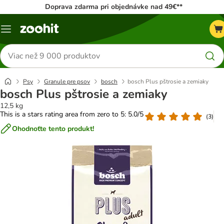
Doprava zdarma pri objednávke nad 49€**
Kategórie
Hľadať
produkty
Psy
Granule pre psov
bosch
bosch Plus pštrosie a zemiaky
bosch Plus pštrosie a zemiaky
12,5 kg
This is a stars rating area from zero to 5: 5.0/5
(
3
)
Ohodnoťte tento produkt!