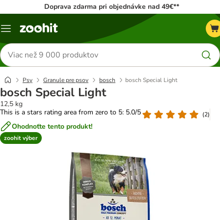
Doprava zdarma pri objednávke nad 49€**
Kategórie
Hľadať
produkty
Psy
Granule pre psov
bosch
bosch Special Light
bosch Special Light
12,5 kg
This is a stars rating area from zero to 5: 5.0/5
(
2
)
Ohodnoťte tento produkt!
zoohit výber