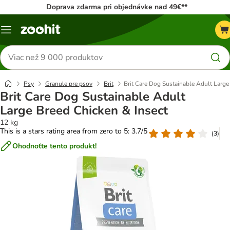
Doprava zdarma pri objednávke nad 49€**
Kategórie
Hľadať
produkty
Psy
Granule pre psov
Brit
Brit Care Dog Sustainable Adult Large
Brit Care Dog Sustainable Adult
Large Breed Chicken & Insect
12 kg
This is a stars rating area from zero to 5: 3.7/5
(
3
)
Ohodnoťte tento produkt!