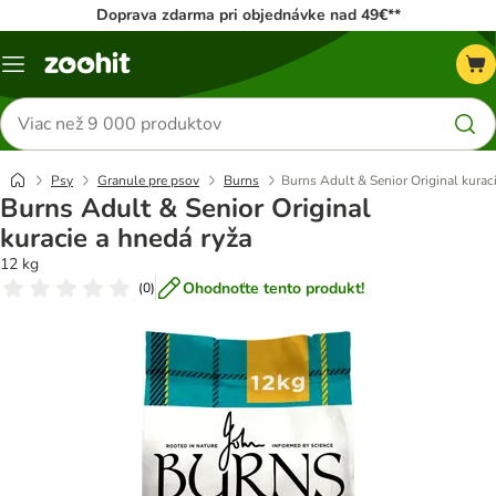
Doprava zdarma pri objednávke nad 49€**
Kategórie
Hľadať
produkty
Psy
Granule pre psov
Burns
Burns Adult & Senior Original kurac
Burns Adult & Senior Original
kuracie a hnedá ryža
12 kg
Ohodnoťte tento produkt!
(
0
)