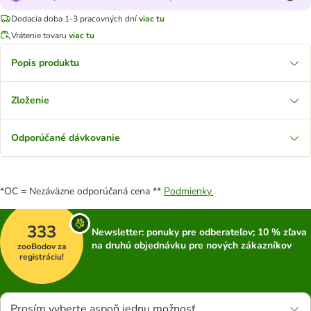
Dodacia doba 1-3 pracovných dní
viac tu
Vrátenie tovaru
viac tu
Popis produktu
Zloženie
Odporúčané dávkovanie
*OC = Nezáväzne odporúčaná cena **
Podmienky.
333
Newsletter: ponuky pre odberateľov; 10 % zľava
na druhú objednávku pre nových zákazníkov
zooBodov za
registráciu!
Prosím vyberte aspoň jednu možnosť