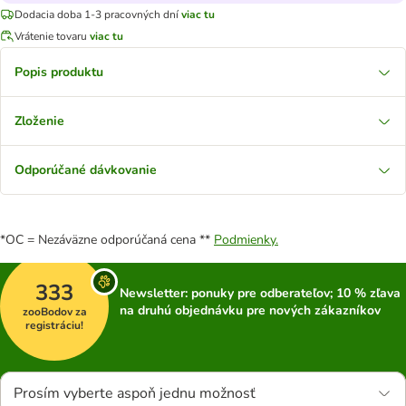
Dodacia doba 1-3 pracovných dní
viac tu
Vrátenie tovaru
viac tu
Popis produktu
Zloženie
Odporúčané dávkovanie
*OC = Nezáväzne odporúčaná cena **
Podmienky.
333
Newsletter: ponuky pre odberateľov; 10 % zľava
na druhú objednávku pre nových zákazníkov
zooBodov za
registráciu!
Prosím vyberte aspoň jednu možnosť