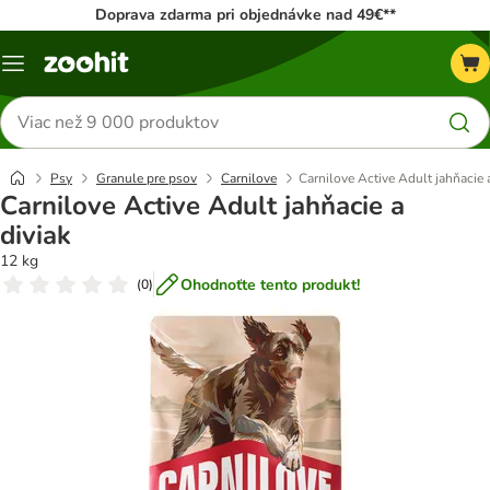
Doprava zdarma pri objednávke nad 49€**
Kategórie
Hľadať
produkty
Psy
Granule pre psov
Carnilove
Carnilove Active Adult jahňacie a
Carnilove Active Adult jahňacie a
diviak
12 kg
Ohodnoťte tento produkt!
(
0
)