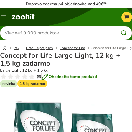
Doprava zdarma pri objednávke nad 49€**
Kategórie
Hľadať
produkty
Psy
Granule pre psov
Concept for Life
Concept for Life Large Li
Concept for Life Large Light, 12 kg +
1,5 kg zadarmo
Large Light 12 kg + 1.5 kg
Ohodnoťte tento produkt!
(
0
)
novinka
1,5 kg zadarmo