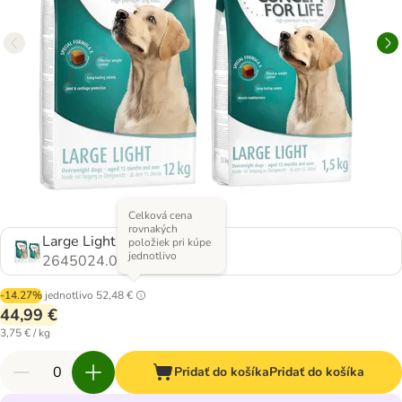
Celková cena
rovnakých
Large Light 12 kg + 1.5 kg
položiek pri kúpe
jednotlivo
2645024.0
-14.27%
jednotlivo
52,48 €
44,99 €
3,75 € / kg
Pridať do košíka
Pridať do košíka