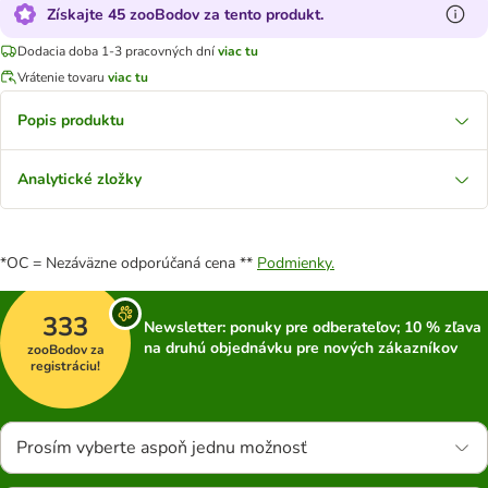
Získajte 45 zooBodov za tento produkt.
Dodacia doba 1-3 pracovných dní
viac tu
Vrátenie tovaru
viac tu
Popis produktu
Analytické zložky
*OC = Nezáväzne odporúčaná cena **
Podmienky.
333
Newsletter: ponuky pre odberateľov; 10 % zľava
na druhú objednávku pre nových zákazníkov
zooBodov za
registráciu!
Prosím vyberte aspoň jednu možnosť