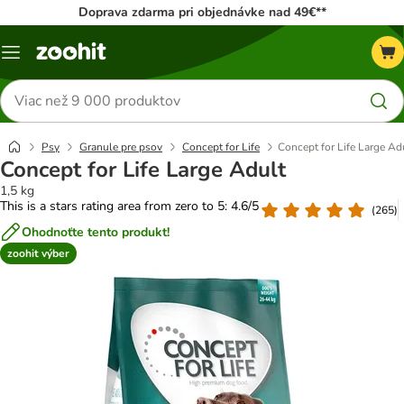
Doprava zdarma pri objednávke nad 49€**
Kategórie
Hľadať
produkty
Psy
Granule pre psov
Concept for Life
Concept for Life Large Ad
Concept for Life Large Adult
1,5 kg
This is a stars rating area from zero to 5: 4.6/5
(
265
)
Ohodnoťte tento produkt!
zoohit výber