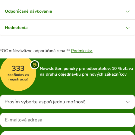
Odporúčané dávkovanie
Hodnotenia
*OC = Nezáväzne odporúčaná cena **
Podmienky.
333
Newsletter: ponuky pre odberateľov; 10 % zľava
na druhú objednávku pre nových zákazníkov
zooBodov za
registráciu!
Prosím vyberte aspoň jednu možnosť