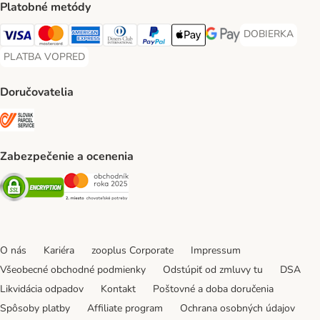
Platobné metódy
DOBIERKA
DOBIERKA Paym
Visa Payment Method
Mastercard Payment Method
American Express Payment Method
Diners Club Payment Method
PayPal Payment Method
Apple Pay Payment Method
Google Pay Payment Me
PLATBA VOPRED
PLATBA VOPRED Payment Method
Doručovatelia
SLOVAK PARCEL SERVICE Shipping Method
Zabezpečenie a ocenenia
Security
Security
O nás
Kariéra
zooplus Corporate
Impressum
Všeobecné obchodné podmienky
Odstúpiť od zmluvy tu
DSA
Likvidácia odpadov
Kontakt
Poštovné a doba doručenia
Spôsoby platby
Affiliate program
Ochrana osobných údajov