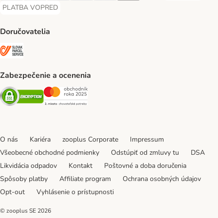
PLATBA VOPRED
PLATBA VOPRED Payment Method
Doručovatelia
SLOVAK PARCEL SERVICE Shipping Method
Zabezpečenie a ocenenia
Security
Security
O nás
Kariéra
zooplus Corporate
Impressum
Všeobecné obchodné podmienky
Odstúpiť od zmluvy tu
DSA
Likvidácia odpadov
Kontakt
Poštovné a doba doručenia
Spôsoby platby
Affiliate program
Ochrana osobných údajov
Opt-out
Vyhlásenie o prístupnosti
© zooplus SE
2026