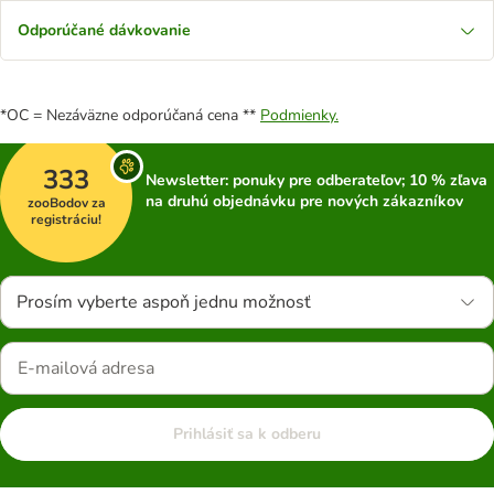
Odporúčané dávkovanie
*OC = Nezáväzne odporúčaná cena **
Podmienky.
333
Newsletter: ponuky pre odberateľov; 10 % zľava
na druhú objednávku pre nových zákazníkov
zooBodov za
registráciu!
Prosím vyberte aspoň jednu možnosť
Prihlásiť sa k odberu