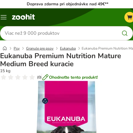
Doprava zdarma pri objednávke nad 49€**
Kategórie
Hľadať
produkty
Psy
Granule pre psov
Eukanuba
Eukanuba Premium Nutrition Ma
Eukanuba Premium Nutrition Mature
Medium Breed kuracie
15 kg
Ohodnoťte tento produkt!
(
0
)