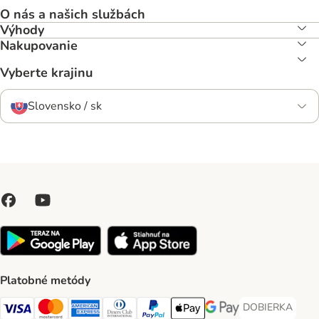
O nás a našich službách
Výhody
Nakupovanie
Vyberte krajinu
Slovensko / sk
Platobné metódy
DOBIERKA
DOBIERKA Paym
Visa Payment Method
Mastercard Payment Method
American Express Payment Method
Diners Club Payment Method
PayPal Payment Method
Apple Pay Payment Method
Google Pay Payment Me