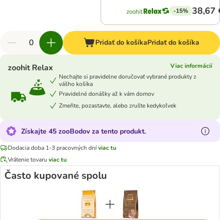
38,67 
-15%
Pridať do košíka
Pridať do košíka
Viac informácií
zoohit Relax
Nechajte si pravidelne doručovať vybrané produkty z
vášho košíka
Pravidelné donášky až k vám domov
Zmeňte, pozastavte, alebo zrušte kedykoľvek
Získajte 45 zooBodov za tento produkt.
Dodacia doba 1-3 pracovných dní
viac tu
Vrátenie tovaru
viac tu
Často kupované spolu