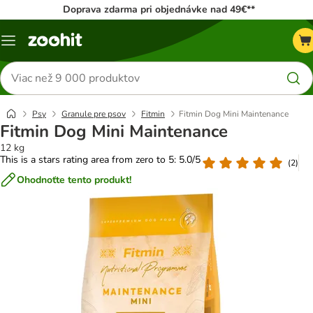
Doprava zdarma pri objednávke nad 49€**
Kategórie
Hľadať
produkty
Psy
Granule pre psov
Fitmin
Fitmin Dog Mini Maintenance
Fitmin Dog Mini Maintenance
12 kg
This is a stars rating area from zero to 5: 5.0/5
(
2
)
Ohodnoťte tento produkt!