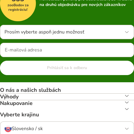
na druhú objednávku pre nových zákazníkov
zooBodov za
registráciu!
Prosím vyberte aspoň jednu možnosť
Prihlásiť sa k odberu
O nás a našich službách
Výhody
Nakupovanie
Vyberte krajinu
Slovensko / sk