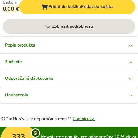
Celkom
Pridať do košíka
Pridať do košíka
0,00 €
Zobraziť podrobnosti
Popis produktu
Zloženie
Odporúčané dávkovanie
Hodnotenia
*OC = Nezáväzne odporúčaná cena **
Podmienky.
333
Newsletter: ponuky pre odberateľov; 10 % zľava