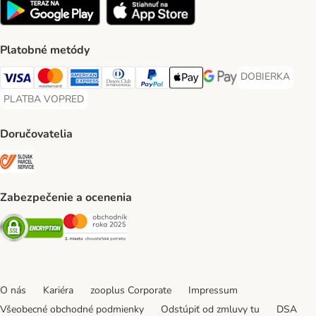
Platobné metódy
DOBIERKA
DOBIERKA Paym
Visa Payment Method
Mastercard Payment Method
American Express Payment Method
Diners Club Payment Method
PayPal Payment Method
Apple Pay Payment Method
Google Pay Payment Me
PLATBA VOPRED
PLATBA VOPRED Payment Method
Doručovatelia
SLOVAK PARCEL SERVICE Shipping Method
Zabezpečenie a ocenenia
Security
Security
O nás
Kariéra
zooplus Corporate
Impressum
Všeobecné obchodné podmienky
Odstúpiť od zmluvy tu
DSA