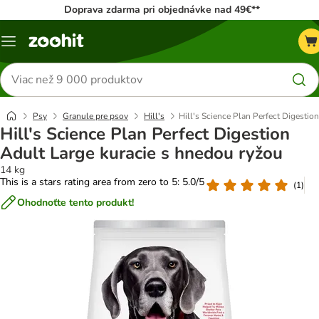
Doprava zdarma pri objednávke nad 49€**
Kategórie
Hľadať
produkty
Psy
Granule pre psov
Hill's
Hill's Science Plan Perfect Digestio
Hill's Science Plan Perfect Digestion
Adult Large kuracie s hnedou ryžou
14 kg
This is a stars rating area from zero to 5: 5.0/5
(
1
)
Ohodnoťte tento produkt!