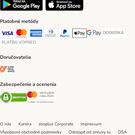
Platobné metódy
DOBIERKA
DOBIERKA Paym
Visa Payment Method
Mastercard Payment Method
American Express Payment Method
Diners Club Payment Method
PayPal Payment Method
Apple Pay Payment Method
Google Pay Payment Me
PLATBA VOPRED
PLATBA VOPRED Payment Method
Doručovatelia
SLOVAK PARCEL SERVICE Shipping Method
Zabezpečenie a ocenenia
Security
Security
O nás
Kariéra
zooplus Corporate
Impressum
Všeobecné obchodné podmienky
Odstúpiť od zmluvy tu
DSA