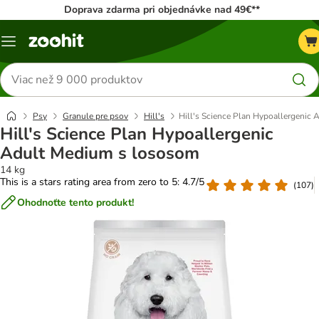
Doprava zdarma pri objednávke nad 49€**
Kategórie
Hľadať
produkty
Psy
Granule pre psov
Hill's
Hill's Science Plan Hypoallergenic
Hill's Science Plan Hypoallergenic
Adult Medium s lososom
14 kg
This is a stars rating area from zero to 5: 4.7/5
(
107
)
Ohodnoťte tento produkt!